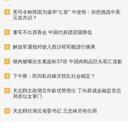
美司令称韩国为遏华“匕首” 中使馆：你想挑战中美
4
元首共识？
董军不出席香会 中国代表团层级降低
5
解放军通报对驶入西沙荷军舰进行驱离
6
猪肉被曝抗生素超标37倍 中国肉制品巨头双汇道歉
7
下午察：民间私自赈灾扰乱社会稳定？
8
关志鸥主政湖北年龄优势突出 丁向群成金融监管总
9
局首位女掌门
关志鸥任湖北省委书记 王忠林另有任用
10