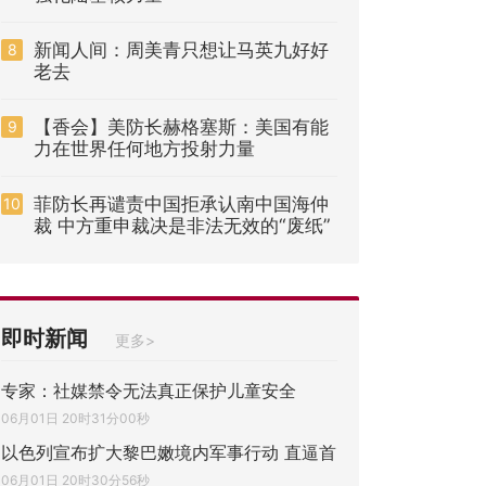
新闻人间：周美青只想让马英九好好
8
老去
【香会】美防长赫格塞斯：美国有能
9
力在世界任何地方投射力量
菲防长再谴责中国拒承认南中国海仲
10
裁 中方重申裁决是非法无效的“废纸”
即时新闻
更多>
专家：社媒禁令无法真正保护儿童安全
06月01日 20时31分00秒
以色列宣布扩大黎巴嫩境内军事行动 直逼首
06月01日 20时30分56秒