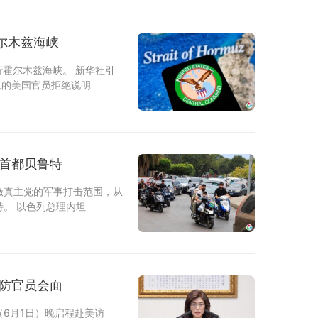
霍尔木兹海峡
行霍尔木兹海峡。 新华社引
息的美国官员拒绝说明
黎巴嫩境内军事行动 直逼首都贝鲁特
嫩真主党的军事打击范围，从
。 以色列总理内坦
国防官员会面
6月1日）晚启程赴美访