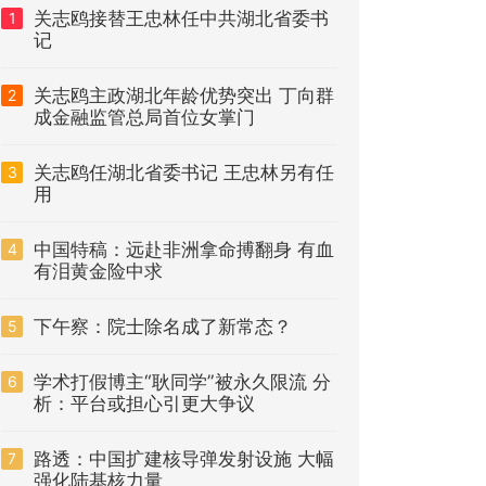
关志鸥接替王忠林任中共湖北省委书
1
记
关志鸥主政湖北年龄优势突出 丁向群
2
成金融监管总局首位女掌门
关志鸥任湖北省委书记 王忠林另有任
3
用
中国特稿：远赴非洲拿命搏翻身 有血
4
有泪黄金险中求
下午察：院士除名成了新常态？
5
学术打假博主“耿同学”被永久限流 分
6
析：平台或担心引更大争议
路透：中国扩建核导弹发射设施 大幅
7
强化陆基核力量