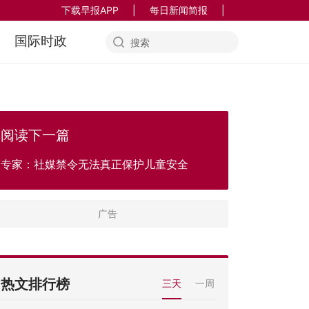
下载早报APP
|
每日新闻简报
|
国际时政
阅读下一篇
专家：社媒禁令无法真正保护儿童安全
热文排行榜
三天
一周