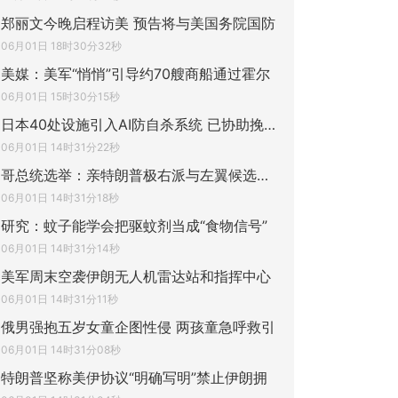
郑丽文今晚启程访美 预告将与美国务院国防
06月01日 18时30分32秒
美媒：美军“悄悄”引导约70艘商船通过霍尔
06月01日 15时30分15秒
日本40处设施引入AI防自杀系统 已协助挽救
06月01日 14时31分22秒
哥总统选举：亲特朗普极右派与左翼候选人决
06月01日 14时31分18秒
研究：蚊子能学会把驱蚊剂当成“食物信号”
06月01日 14时31分14秒
美军周末空袭伊朗无人机雷达站和指挥中心
06月01日 14时31分11秒
俄男强抱五岁女童企图性侵 两孩童急呼救引
06月01日 14时31分08秒
特朗普坚称美伊协议“明确写明”禁止伊朗拥