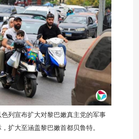
以色列宣布扩大对黎巴嫩真主党的军事
标，扩大至涵盖黎巴嫩首都贝鲁特。