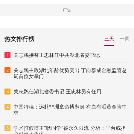
热文排行榜
三天
一周
关志鸥接替王忠林任中共湖北省委书记
1
关志鸥主政湖北年龄优势突出 丁向群成金融监管总
2
局首位女掌门
关志鸥任湖北省委书记 王忠林另有任用
3
中国特稿：远赴非洲拿命搏翻身 有血有泪黄金险中
4
求
学术打假博主“耿同学”被永久限流 分析：平台或担
5
心引更大争议