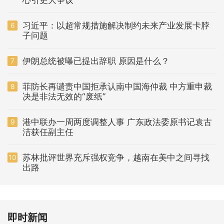
习近平：以超常规措施解决制约未来产业发展卡脖
6
子问题
伊朗总统被曝已提出辞职 原因是什么？
7
菲防长再谴责中国拒承认南中国海仲裁 中方重申裁
8
决是非法无效的“废纸”
港中联办一周两度调整人事 广东政法委原书记袁古
9
洁获任副主任
苏林批评世界充斥强权竞争，越南在美中之间寻找
10
出路
即时新闻