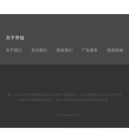
关于早报
关于我们
关注我们
联络我们
广告服务
投函投稿
第三方公司可能在网站宣传他们的产品或服务。不过您跟第三方公司的任何
交易与早晨报网站无关，将不会对可能引起的任何损失负责。
zaochenbao.com