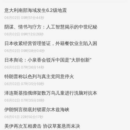
意大利南部海域发生6.2级地震
06月02日 09时51分44秒
阴谋、情书与疗方：人工智慧揭示的中世纪秘
06月02日 09时12分26秒
日本收紧经营管理签证，外籍餐饮业主陷入困
06月02日 09时08分04秒
日本舆论：小泉香会驳斥中国是“大胆创新”
06月02日 07时36分14秒
特朗普称以色列与真主党同意停火
06月02日 07时35分59秒
泽连斯基指俄绑架数万乌儿童进行洗脑对抗本
06月02日 07时35分38秒
伊朗恫言彻底封锁霍尔木兹海峡
06月01日 22时50分17秒
美伊再次互相袭击 协议草案悬而未决