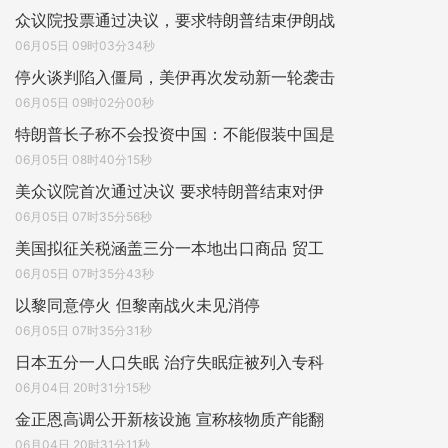
众议院投票通过决议，要求特朗普结束伊朗战
06月05日 09时03分34秒
停火谈判陷入僵局，美伊再次发动新一轮袭击
06月05日 09时02分00秒
特朗普长子称不会投资中国：不能假装中国是
06月05日 08时40分15秒
美众议院首次通过决议 要求特朗普结束对伊
06月05日 07时35分56秒
美国拟征关税涵盖三分一本地出口商品 贸工
06月05日 07时35分43秒
以黎同意停火 但黎南战火未见消停
06月05日 07时35分31秒
日本五分一人口失眠 治疗失眠症被列入专科
06月04日 20时31分15秒
金正恩高调公开新核设施 宣称核物质产能翻
06月04日 20时31分11秒