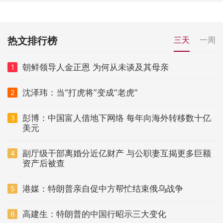
热文排行榜
三天
一周
朝鲜领导人金正恩 为何从未谈及其母亲
1
沈泽玮：当“打虎将”变成“老虎”
2
彭博：中国富人借地下网络 每年向海外转移数十亿
3
美元
副厅级干部离婚分近亿财产 与公职妻互揭更多巨额
4
资产后被查
港媒：特朗普亲自促中方帮忙结束俄乌战争
5
高建生：特朗普的中国行昭示三大变化
6