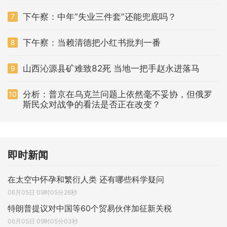
下午察：中年“失业三件套”还能兜底吗？
7
下午察：当赖清德把小红书批判一番
8
山西沁源县矿难致82死 当地一把手赵永进落马
9
分析：普京在乌克兰问题上依然毫不妥协，但俄罗
10
斯民众对战争的看法是否正在改变？
即时新闻
在太空中怀孕和繁衍人类 还有哪些科学疑问
06月05日 09时05分26秒
特朗普提议对中国等60个贸易伙伴加征新关税
06月05日 09时05分03秒