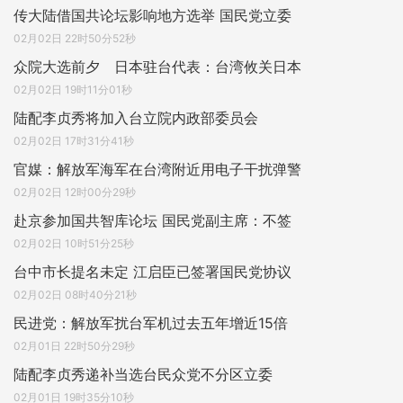
传大陆借国共论坛影响地方选举 国民党立委
02月02日 22时50分52秒
众院大选前夕 日本驻台代表：台湾攸关日本
02月02日 19时11分01秒
陆配李贞秀将加入台立院内政部委员会
02月02日 17时31分41秒
官媒：解放军海军在台湾附近用电子干扰弹警
02月02日 12时00分29秒
赴京参加国共智库论坛 国民党副主席：不签
02月02日 10时51分25秒
台中市长提名未定 江启臣已签署国民党协议
02月02日 08时40分21秒
民进党：解放军扰台军机过去五年增近15倍
02月01日 22时50分29秒
陆配李贞秀递补当选台民众党不分区立委
02月01日 19时35分10秒