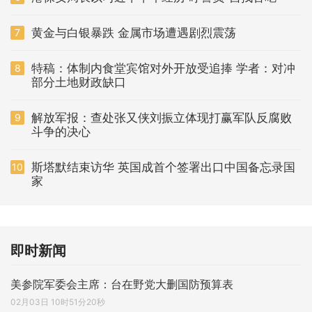
黄金与白银暴跌 金属市场遭遇剧烈震荡
7
特稿：体制内食堂宾馆对外开放受追捧 学者：对冲
8
部分土地财政缺口
解放军报：查处张又侠刘振立体现打赢军队反腐败
9
斗争的决心
斯塔默结束访华 英国成首个签署出口中国备忘录国
10
家
即时新闻
美参院军委会主席：台在野党大删国防预算表
02月03日 10时51分20秒