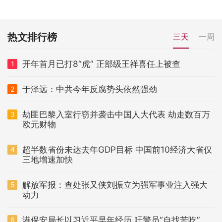
热文排行榜
三天
一周
开年首月已打8“虎” 正部级王祥喜任上被查
1
于泽远：中共今年反腐势头依然强劲
2
劫匪巴黎入室行窃并袭击中国人大代表 劫走数百万
3
欧元财物
超半数省份未达去年GDP目标 中国前10经济大省仅
4
三地增速加快
解放军报：查处张又侠刘振立为强军事业注入强大
5
动力
港保安局长以习近平早年经历 吁警员“自找苦吃”
6