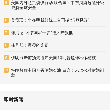
美国内外谴责袭伊行动 联合国：中东局势危险升级
5
威胁全球安全
姜贵瑛：李在明新总统上台再掀“清算风暴”
6
赖清德“团结国家十讲”遭大陆狠批
7
杨丹旭：聚餐的难题
8
伊朗袭击前预先通知美国 特朗普也伸出橄榄枝
9
特朗普称中国可买伊朗石油 白宫：未放松对伊朗制
10
裁
即时新闻