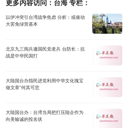
更多内容访问：
台海
专栏：
以伊冲突引台湾战争焦虑 分析：或催动
大罢免绿营基本
北京九三阅兵邀国民党老兵 台防长：抗
战是中华民国打
大陆国台办指民进党利用中华文化瑰宝
做文章“何其可悲
大陆国台办：台湾当局把打压陆企作为
向美输诚的投名状