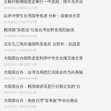
王毅吁欧继续坚定奉行一中原则：绝不允许台
06月26日 08时50分22秒
以伊冲突引台湾战争焦虑 分析：或催动大罢
06月26日 07时27分27秒
赖清德“杂质说”引发台湾在野党强烈挞伐
06月26日 07时27分01秒
北京九三阅兵邀国民党老兵 台防长：抗战是
06月25日 21时28分22秒
大陆国台办指民进党利用中华文化瑰宝做文章
06月25日 18时36分14秒
大陆国台办：台湾当局把打压陆企作为向美输
06月25日 13时30分31秒
大陆国台办：赖清德讲话是行分裂之实的“台
06月25日 12时05分21秒
大陆国台办：免收台湾“首来族”申办台胞证
06月25日 11时05分29秒