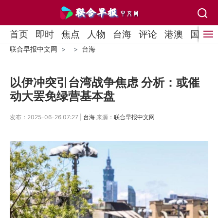
首页
即时
焦点
人物
台海
评论
港澳
国际
联合早报中文网
台海
以伊冲突引台湾战争焦虑 分析：或催
动大罢免绿营基本盘
发布：2025-06-26 07:27 |
台海
来源：
联合早报中文网