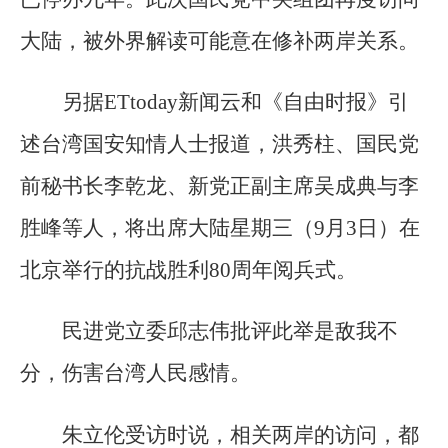
大陆，被外界解读可能意在修补两岸关系。
另据ETtoday新闻云和《自由时报》引
述台湾国安知情人士报道，洪秀柱、国民党
前秘书长李乾龙、新党正副主席吴成典与李
胜峰等人，将出席大陆星期三（9月3日）在
北京举行的抗战胜利80周年阅兵式。
民进党立委邱志伟批评此举是敌我不
分，伤害台湾人民感情。
朱立伦受访时说，相关两岸的访问，都