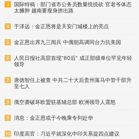
国际特稿：部门省市公务员数量统统砍 官老爷体态
3
太臃肿 越南要瘦身拼出路
于泽远：金正恩将是天安门城楼上的亮点
4
金正恩出席九三阅兵 中俄朝高调同台力抗美国
5
人民日报社高层首现“80后” 成正部级单位罕见年轻
6
领导
唐德智任上被查 中共二十大后贵州落马中管干部升
7
至七人
俄空袭破坏欧盟驻基辅总部 欧洲领导人震怒
8
消息：金正恩或于今晚乘专列赴华
9
印度高官：习近平就深化中印关系提四点建议
10