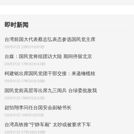
即时新闻
台湾前国大代表蔡志弘表态参选国民党主席
09月01日 22时31分01秒
台媒：国民党将组团访大陆 期间停留北京
09月01日 17时30分43秒
柯建铭出席国民党团干部交接：来递橄榄枝
09月01日 17时30分39秒
国民党前高层等出席九三阅兵 台绿委批敌我
09月01日 15时05分32秒
赵怡翔李问任台国安会副秘书长
09月01日 10时51分51秒
台湾高铁推“宁静车厢” 太吵或被要求下车
09月01日 07时36分36秒