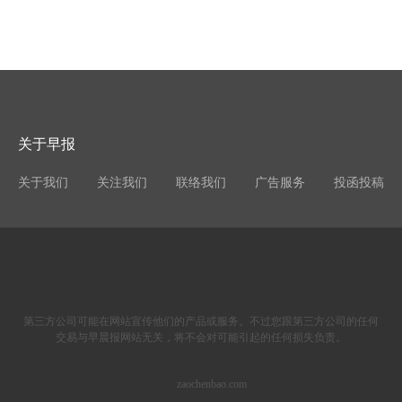
关于早报
关于我们
关注我们
联络我们
广告服务
投函投稿
第三方公司可能在网站宣传他们的产品或服务。不过您跟第三方公司的任何
交易与早晨报网站无关，将不会对可能引起的任何损失负责。
zaochenbao.com