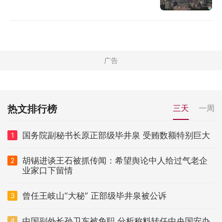
热文排行榜
三天
一周
国务院副秘书长原正部级毕井泉 受贿数额特别巨大
1
胡锡进谈王石被抓传闻：希望舆论中人给过气老企
2
业家口下留情
曾任王岐山“大秘” 正部级毕井泉被公诉
3
中国副外长孙卫东被免职 分析称料转任中央国安办
4