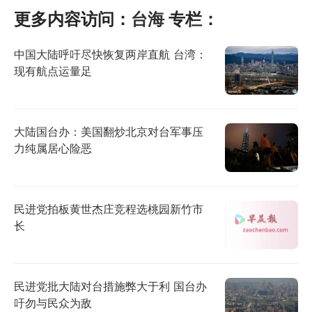
更多内容访问：
台海
专栏：
中国大陆呼吁尽快恢复两岸直航 台湾：
现有航点运量足
大陆国台办：美国翻炒北京对台军事压
力纯属居心险恶
民进党拍板黄世杰庄竞程选桃园新竹市
长
民进党批大陆对台措施弊大于利 国台办
吁勿与民众为敌