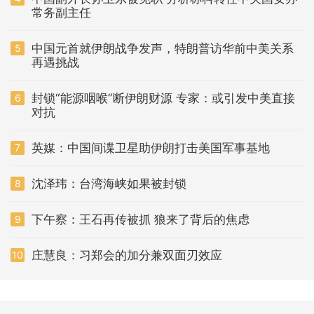
常务副主任
中国元首就伊朗战争发声，特朗普访华前中美关系
5
再遇挑战
封锁“能源咽喉”断伊朗财源 专家：或引发中美直接
6
对抗
英媒：中国间谍卫星助伊朗打击美国军事基地
7
沈泽玮：台湾海峡如果被封锁
8
下午察：王石再传被抓 狼来了背后的焦虑
9
庄慧良：习郑会的加分兼双面刃效应
10