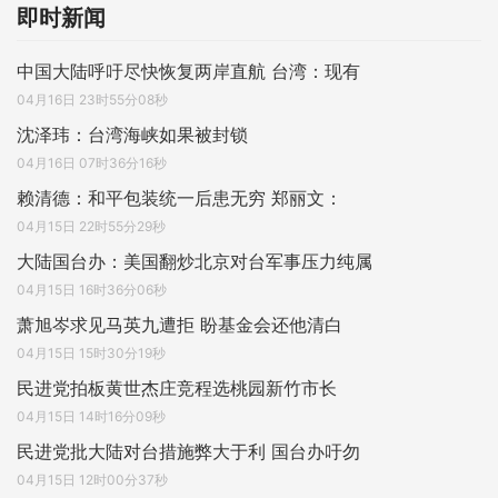
即时新闻
中国大陆呼吁尽快恢复两岸直航 台湾：现有
04月16日 23时55分08秒
沈泽玮：台湾海峡如果被封锁
04月16日 07时36分16秒
赖清德：和平包装统一后患无穷 郑丽文：
04月15日 22时55分29秒
大陆国台办：美国翻炒北京对台军事压力纯属
04月15日 16时36分06秒
萧旭岑求见马英九遭拒 盼基金会还他清白
04月15日 15时30分19秒
民进党拍板黄世杰庄竞程选桃园新竹市长
04月15日 14时16分09秒
民进党批大陆对台措施弊大于利 国台办吁勿
04月15日 12时00分37秒