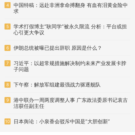
中国特稿：远赴非洲拿命搏翻身 有血有泪黄金险中
4
求
学术打假博主“耿同学”被永久限流 分析：平台或担
5
心引更大争议
伊朗总统被曝已提出辞职 原因是什么？
6
习近平：以超常规措施解决制约未来产业发展卡脖
7
子问题
下午察：解放军组建最强战力驱逐舰队
8
港中联办一周两度调整人事 广东政法委原书记袁古
9
洁获任副主任
日本舆论：小泉香会驳斥中国是“大胆创新”
10