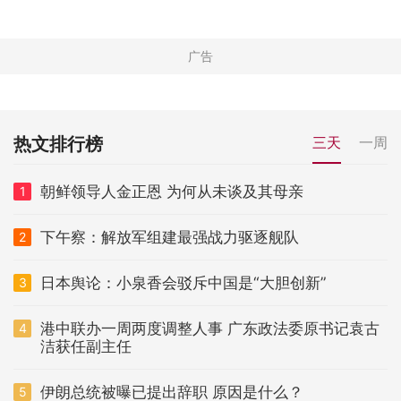
热文排行榜
三天
一周
朝鲜领导人金正恩 为何从未谈及其母亲
1
下午察：解放军组建最强战力驱逐舰队
2
日本舆论：小泉香会驳斥中国是“大胆创新”
3
港中联办一周两度调整人事 广东政法委原书记袁古
4
洁获任副主任
伊朗总统被曝已提出辞职 原因是什么？
5