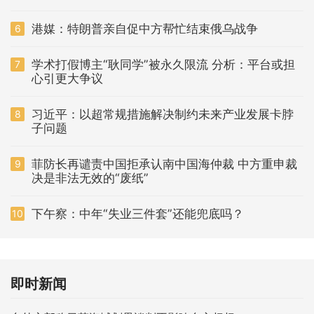
港媒：特朗普亲自促中方帮忙结束俄乌战争
6
学术打假博主“耿同学”被永久限流 分析：平台或担
7
心引更大争议
习近平：以超常规措施解决制约未来产业发展卡脖
8
子问题
菲防长再谴责中国拒承认南中国海仲裁 中方重申裁
9
决是非法无效的“废纸”
下午察：中年“失业三件套”还能兜底吗？
10
即时新闻