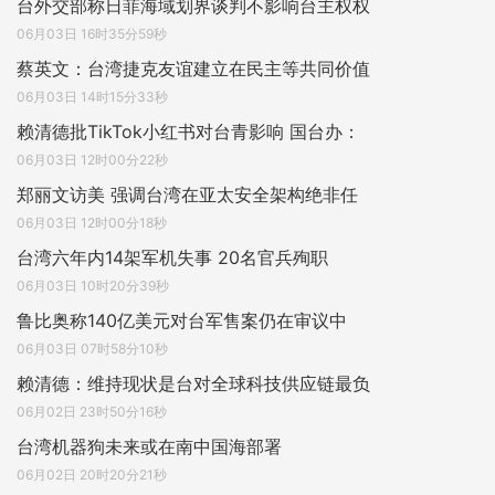
台外交部称日菲海域划界谈判不影响台主权权
06月03日 16时35分59秒
蔡英文：台湾捷克友谊建立在民主等共同价值
06月03日 14时15分33秒
赖清德批TikTok小红书对台青影响 国台办：
06月03日 12时00分22秒
郑丽文访美 强调台湾在亚太安全架构绝非任
06月03日 12时00分18秒
台湾六年内14架军机失事 20名官兵殉职
06月03日 10时20分39秒
鲁比奥称140亿美元对台军售案仍在审议中
06月03日 07时58分10秒
赖清德：维持现状是台对全球科技供应链最负
06月02日 23时50分16秒
台湾机器狗未来或在南中国海部署
06月02日 20时20分21秒