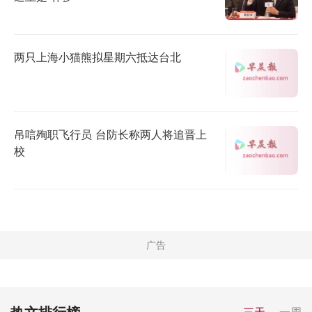
两只上海小猫熊拟星期六抵达台北
吊唁殉职飞行员 台防长称两人将追晋上
校
三天
一周