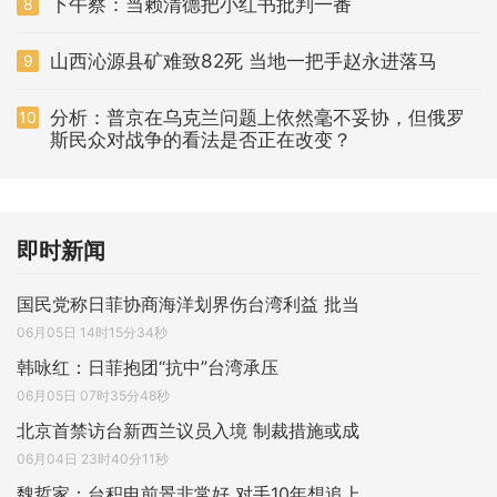
下午察：当赖清德把小红书批判一番
8
山西沁源县矿难致82死 当地一把手赵永进落马
9
分析：普京在乌克兰问题上依然毫不妥协，但俄罗
10
斯民众对战争的看法是否正在改变？
即时新闻
国民党称日菲协商海洋划界伤台湾利益 批当
06月05日 14时15分34秒
韩咏红：日菲抱团“抗中”台湾承压
06月05日 07时35分48秒
北京首禁访台新西兰议员入境 制裁措施或成
06月04日 23时40分11秒
魏哲家：台积电前景非常好 对手10年想追上