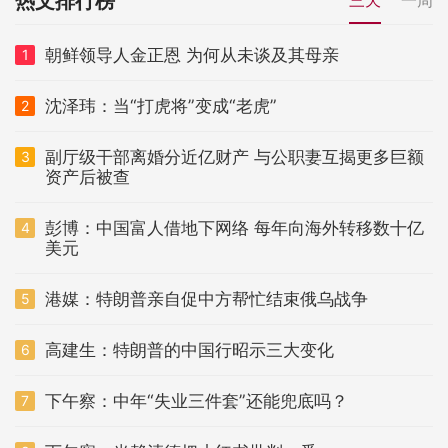
热文排行榜
朝鲜领导人金正恩 为何从未谈及其母亲
1
沈泽玮：当“打虎将”变成“老虎”
2
副厅级干部离婚分近亿财产 与公职妻互揭更多巨额
3
资产后被查
彭博：中国富人借地下网络 每年向海外转移数十亿
4
美元
港媒：特朗普亲自促中方帮忙结束俄乌战争
5
高建生：特朗普的中国行昭示三大变化
6
下午察：中年“失业三件套”还能兜底吗？
7