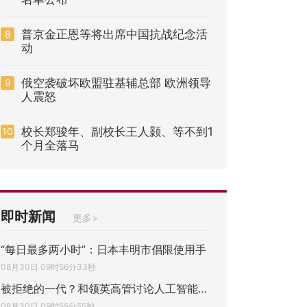
普京金正恩等将出席中国抗战纪念活
8
动
俄空袭破坏欧盟驻基辅总部 欧洲领导
9
人震怒
校长郑骏年、副校长王人颢、等不到1
10
个月全落马
即时新闻
更多>
“每日最多两小时”：日本丰明市倡限使用手
08月30日 09时56分33秒
被拒绝的一代？和领英高管讨论人工智能冲击
08月30日 09时55分55秒