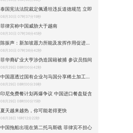
泰国宪法法院裁定佩通坦违反道德规范 立即
08月30日 07时37分19秒
菲律宾称中国威胁大于越南
08月30日 07时36分45秒
陈振声：新加坡愿力所能及发挥作用促进美中
08月30日 07时36分42秒
菲华裔矿业大亨涉伪造国籍被捕 参议员指间
08月29日 08时00分42秒
中国愿透过国有企业与马国分享稀土加工技术
08月29日 08时00分39秒
印尼免费餐计划再爆争议 中国进口餐盘疑含
08月29日 08时00分15秒
夏天越来越热，你可能老得更快
08月28日 16时12分22秒
中国拖船出现在第二托马斯礁 菲律宾不担心