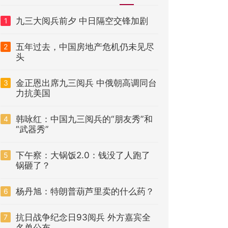
九三大阅兵前夕 中日隔空交锋加剧
1
五年过去，中国房地产危机仍未见尽
2
头
金正恩出席九三阅兵 中俄朝高调同台
3
力抗美国
韩咏红：中国九三阅兵的“朋友秀”和
4
“武器秀”
下午察：大锅饭2.0：钱没了人跑了
5
锅砸了？
杨丹旭：特朗普葫芦里卖的什么药？
6
抗日战争纪念日93阅兵 外方嘉宾全
7
名单公布