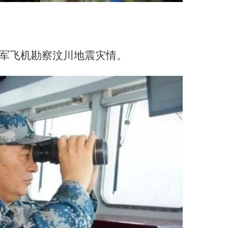
坐空军飞机勘察汶川地震灾情。