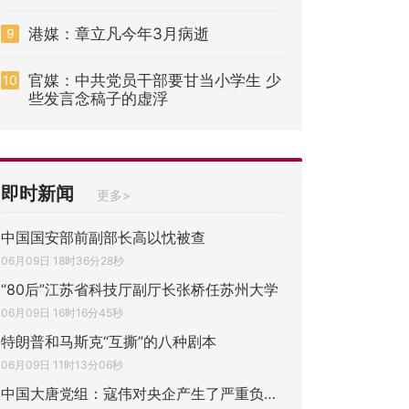
港媒：章立凡今年3月病逝
9
官媒：中共党员干部要甘当小学生 少
10
些发言念稿子的虚浮
即时新闻
更多>
中国国安部前副部长高以忱被查
06月09日 18时36分28秒
“80后”江苏省科技厅副厅长张桥任苏州大学
06月09日 16时16分45秒
特朗普和马斯克“互撕”的八种剧本
06月09日 11时13分06秒
中国大唐党组：寇伟对央企产生了严重负面影