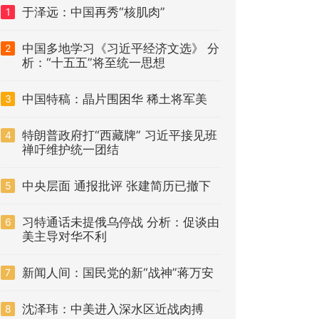
于泽远：中国再秀“核肌肉”
1
中国多地学习《习近平经济文选》 分
2
析：“十五五”将至统一思想
中国特稿：晶片围困华 稀土将军美
3
特朗普政府打“西藏牌” 习近平接见班
4
禅吁维护统一团结
中央层面 通报批评 张建简历已撤下
5
习特通话未提俄乌停战 分析：促谈由
6
美主导对华不利
新闻人间：国民党的新“战神”蒋万安
7
沈泽玮：中美进入深水区近战肉搏
8