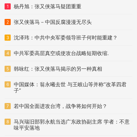
杨丹旭：张又侠落马疑团重重
1
张又侠落马－中国反腐漫漫无尽头
2
沈泽玮：中共中央军委领导班子何时能重建？
3
中共军委高层真空或使攻台战略短期收缩.
4
韩咏红：张又侠落马揭示的另一种真相
5
中国媒体：翁永曦去世 与王岐山等并称“改革四君
6
子”
若中国全面进攻台湾，战争将如何开始？
7
马兴瑞旧部郭永航当选广东政协副主席 学者：不意
8
味平安落地