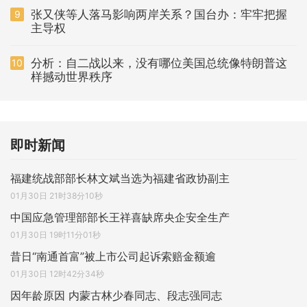
张又侠等人落马影响两岸关系？国台办：牢牢把握
9
主导权
分析：自二战以来，没有哪位美国总统像特朗普这
10
样撼动世界秩序
即时新闻
福建统战部部长林文斌当选为福建省政协副主
01月30日 21时38分10秒
中国应急管理部部长王祥喜缺席央企安全生产
01月30日 19时11分01秒
昔日“南通首富”被上市公司起诉索赔金额逾
01月30日 12时42分34秒
因年龄原因 内蒙古林少春同志、段志强同志