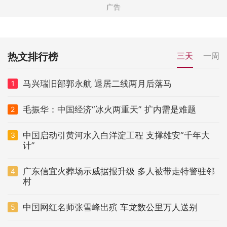
热文排行榜
三天
一周
马兴瑞旧部郭永航 退居二线两月后落马
1
毛振华：中国经济“冰火两重天” 扩内需是难题
2
中国启动引黄河水入白洋淀工程 支撑雄安“千年大
3
计”
广东信宜火葬场示威据报升级 多人被带走特警驻邻
4
村
中国网红名师张雪峰出殡 车龙数公里万人送别
5