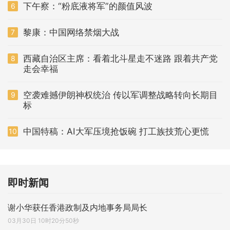
下午察：“粉底液将军”的颜值风波
6
黎康：中国网络禁烟大战
7
西藏自治区主席：看着北斗星走不迷路 跟着共产党
8
走会幸福
空袭难撼伊朗神权统治 传以军调整战略转向长期目
9
标
中国特稿：AI大军压境抢饭碗 打工族技荒心更慌
10
即时新闻
谢小华获任香港政制及内地事务局局长
03月30日 10时20分50秒