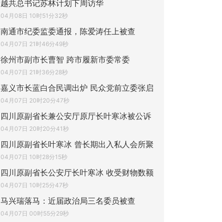
越共总书记苏林计划下周访华
04月08日 10时51分32秒
南通市纪委监委通报，陈爱涛任上被查
04月07日 21时46分49秒
徐州市副市长曹智 跨市履新市委常委
04月07日 21时36分28秒
嘉义市长蓝白合民调出炉 民众党前立委张启
04月07日 20时20分47秒
四川原副省长兼公安厅原厅长叶寒冰被公诉
04月07日 20时20分41秒
四川原副省长叶寒冰 曾长期出入私人会所聚
04月07日 10时28分15秒
四川原副省长公安厅长叶寒冰 收受财物数额
04月07日 10时25分47秒
马兴瑞落马：近届政治局三名委员被查
04月07日 00时55分29秒