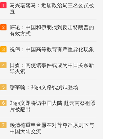
马兴瑞落马：近届政治局三名委员被
1
查
评论：中国和伊朗找到反击特朗普的
2
有效方式
祝伟：中国高等教育有严重异化现象
3
日媒：闯使馆事件或成为中日关系新
4
导火索
缪宗翰：郑丽文路线测试登场
5
郑丽文即将访中国大陆 赴云南祭祖照
6
片被翻出
赖清德重申台愿在对等尊严原则下与
7
中国大陆交流