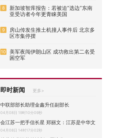
新加坡智库报告：若被迫“选边”东南
8
亚受访者今年更青睐美国
房山传发生推土机撞人事件后 北京多
9
区市集停摆
美军夜闯伊朗山区 成功救出第二名受
10
困空军
即时新闻
更多>
中联部部长助理金鑫升任副部长
04月08日 19时10分09秒
会江苏一把手信长星 郑丽文：江苏是中华文
04月08日 14时17分02秒