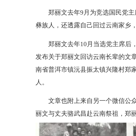
郑丽文去年9月为竞选国民党
彝族人，还透露自己回过云南家乡，
郑丽文去年10月当选党主席后
发布关于郑丽文回访云南长辈的文
南省普洱市镇沅县振太镇兴隆村郑
人。
文章也附上来自另一个微信公众
丽文与丈夫骆武昌赴云南祭祖，郑