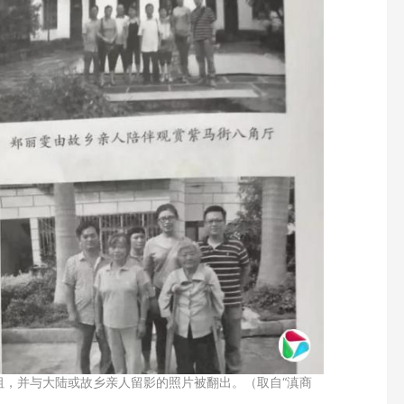
祖，并与大陆或故乡亲人留影的照片被翻出。（取自“滇商