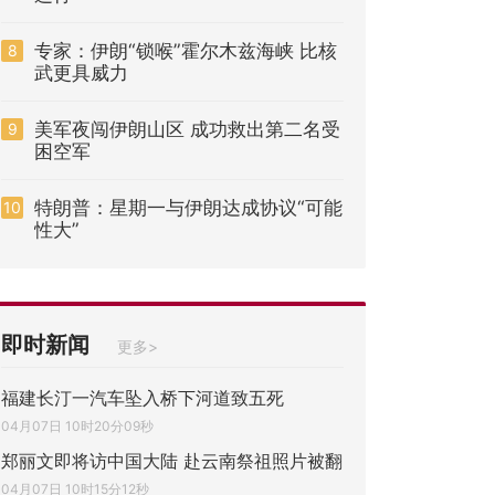
专家：伊朗“锁喉”霍尔木兹海峡 比核
8
武更具威力
美军夜闯伊朗山区 成功救出第二名受
9
困空军
特朗普：星期一与伊朗达成协议“可能
10
性大”
即时新闻
更多>
福建长汀一汽车坠入桥下河道致五死
04月07日 10时20分09秒
郑丽文即将访中国大陆 赴云南祭祖照片被翻
04月07日 10时15分12秒