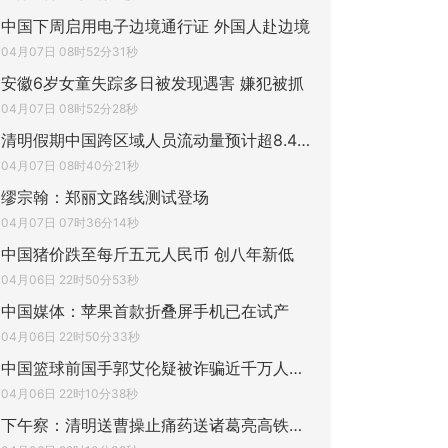
中国下周启用电子边境通行证 外国人赴边境
04月07日 08时52分31秒
安徽6岁女童失踪多日被发现遇害 嫌犯被抓
04月07日 08时52分28秒
清明假期中国跨区域人员流动量预计超8.4亿
04月07日 08时40分21秒
缪宗翰：郑丽文路线测试登场
04月07日 07时36分14秒
中国猪价跌至每斤五元人民币 创八年新低
04月06日 22时50分53秒
中国媒体：苹果首款折叠屏手机已在试产
04月06日 22时50分33秒
中国篮球前国手郭艾伦疑被诈骗近千万人民币
04月06日 22时10分38秒
下午察：清明送曹操止痛药送诸葛亮高铁票成