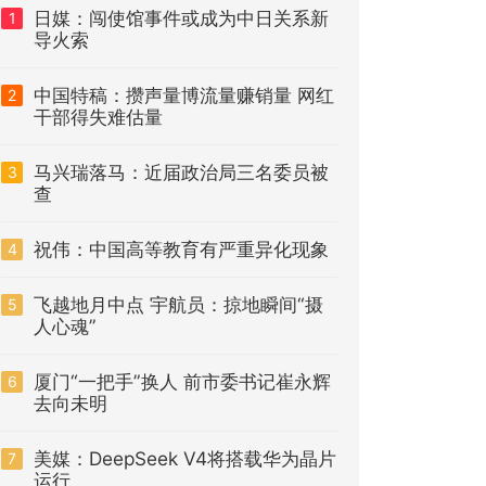
日媒：闯使馆事件或成为中日关系新
1
导火索
中国特稿：攒声量博流量赚销量 网红
2
干部得失难估量
马兴瑞落马：近届政治局三名委员被
3
查
祝伟：中国高等教育有严重异化现象
4
飞越地月中点 宇航员：掠地瞬间“摄
5
人心魂”
厦门“一把手”换人 前市委书记崔永辉
6
去向未明
美媒：DeepSeek V4将搭载华为晶片
7
运行