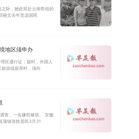
陆之际，她此前赴云南祭祖的
郑丽文去年竞选国民
边境地区须申办
管理区通行证；届时，外国人
区旅游或探亲时，须向
抓
遇害，一名嫌犯被抓。 安徽
蒲镇张姓居民3月31