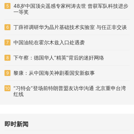
48岁中国顶尖遥感专家柯涛去世 曾获军队科技进步
5
一等奖
丁薛祥调研华为晶片基础技术实验室 与任正非交谈
6
中国油轮在霍尔木兹入口处遇袭
7
下午察：德国华人“精英”背后的迷奸网络
8
黎康：从中国海关神剧看国安新叙事
9
“习特会”登场前特朗普盟友访华沟通 北京重申台湾
10
红线
即时新闻