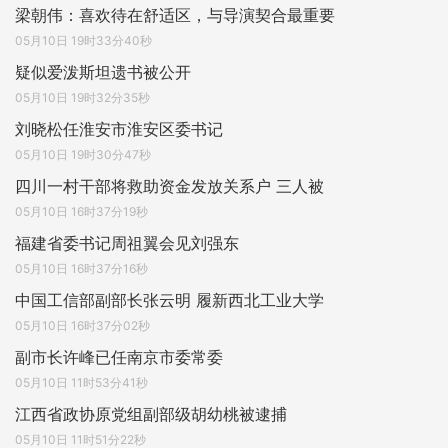
梁朝伟：喜欢待在舒适区，与导演契合最重要
05月10日 19时33分40秒
疑似爱泼斯坦遗书被公开
05月10日 19时32分35秒
刘晓松任淮安市淮安区委书记
05月10日 19时30分47秒
四川一村干部将救助资金发放关系户 三人被
05月10日 16时37分19秒
福建省委书记周祖翼会见刘强东
05月10日 16时37分16秒
中国工信部副部长张云明 履新西北工业大学
05月10日 16时37分02秒
副市长许峰已任南京市委常委
05月10日 11时53分41秒
江西省政协原党组副部级胡幼桃被逮捕
05月10日 11时51分22秒