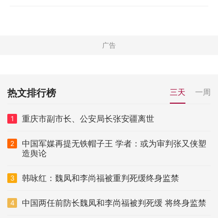
热文排行榜
三天
一周
重庆市副市长、公安局长张安疆离世
1
中国军媒再提无铁帽子王 学者：或为审判张又侠塑
2
造舆论
韩咏红：魏凤和李尚福被重判死缓终身监禁
3
中国两任前防长魏凤和李尚福被判死缓 将终身监禁
4