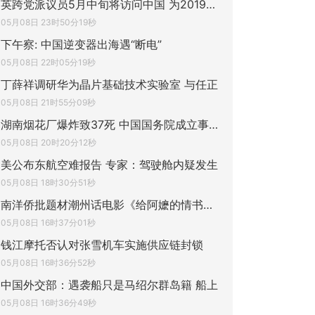
英跨党派议员5月中旬将访问中国 为2019年来
05月08日 23时50分19秒
下午察: 中国逆变器出海遇“断电”
05月08日 22时05分19秒
丁薛祥调研华为晶片基础技术实验室 与任正
05月08日 21时55分09秒
湖南烟花厂爆炸致37死 中国国务院成立事故
05月08日 20时20分12秒
美公布东航空难报告 专家：驾驶舱内疑发生
05月08日 18时30分51秒
南洋侨批题材潮州话电影《给阿嬷的情书》走
05月08日 16时37分01秒
钱江摩托否认对张雪机车实施供应链封锁
05月08日 16时36分52秒
中国外交部：遇袭船只是马绍尔群岛籍 船上
05月08日 16时36分49秒