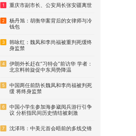
重庆市副市长、公安局长张安疆离世
1
杨丹旭：胡衡华案背后的女律师与冷
2
钱包
韩咏红：魏凤和李尚福被重判死缓终
3
身监禁
伊朗外长赶在“习特会”前访华 学者：
4
北京料斡旋促中东局势降温
中国两任前防长魏凤和李尚福被判死
5
缓 将终身监禁
中国小学生参加海参崴阅兵游行引争
6
议 分析指民间历史情结被刺激
沈泽玮：中美元首会晤前的多线交锋
7