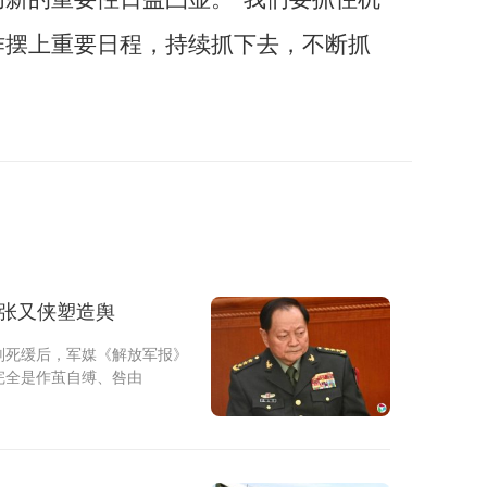
作摆上重要日程，持续抓下去，不断抓
判张又侠塑造舆
判死缓后，军媒《解放军报》
完全是作茧自缚、咎由