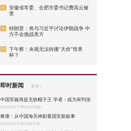
安徽省常委、合肥市委书记费高云被
8
查
特朗普：将与习近平讨论伊朗战争 中
9
方不会挑战美方
下午察：央视无法转播“天价”世界
10
杯？
即时新闻
更多>
中国军媒再提无铁帽子王 学者：或为审判张
05月09日 07时43分06秒
黎康：从中国海关神剧看国安新叙事
05月09日 07时36分31秒