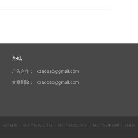
热线
广告合作：
kzaobao@gmail.com
文章删除：
kzaobao@gmail.com
友情链接
｜
联合早报网址导航
｜
联合早报网址大全
｜
联合早报中文网
｜
财新网