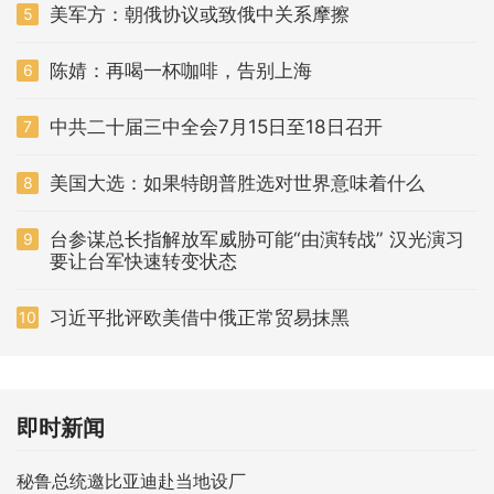
美军方：朝俄协议或致俄中关系摩擦
5
陈婧：再喝一杯咖啡，告别上海
6
中共二十届三中全会7月15日至18日召开
7
美国大选：如果特朗普胜选对世界意味着什么
8
台参谋总长指解放军威胁可能“由演转战” 汉光演习
9
要让台军快速转变状态
习近平批评欧美借中俄正常贸易抹黑
10
即时新闻
秘鲁总统邀比亚迪赴当地设厂