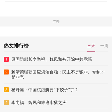
热文排行榜
三天
一周
原国防部长李尚福、魏凤和被开除中共党籍
1
赖清德强硬回应惩治台独：民主不是犯罪、专制才
2
是罪恶
杨丹旭：中国核潜艇要“下饺子”了？
3
李尚福、魏凤和难逃牢狱之灾
4