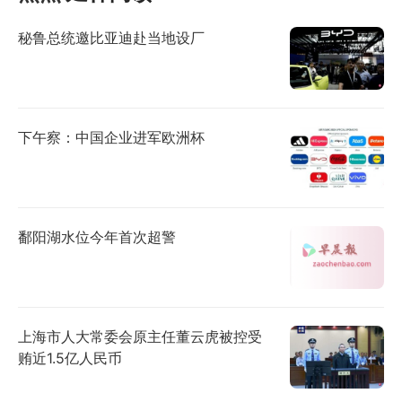
秘鲁总统邀比亚迪赴当地设厂
下午察：中国企业进军欧洲杯
鄱阳湖水位今年首次超警
上海市人大常委会原主任董云虎被控受
贿近1.5亿人民币