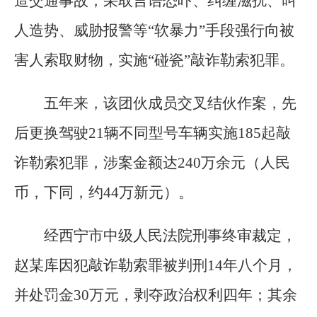
造交通事故，采取言语恐吓、纠缠滋扰、叫
人造势、威胁报警等“软暴力”手段强行向被
害人索取财物，实施“碰瓷”敲诈勒索犯罪。
五年来，该团伙成员交叉结伙作案，先
后更换驾驶21辆不同型号车辆实施185起敲
诈勒索犯罪，涉案金额达240万余元（人民
币，下同，约44万新元）。
经西宁市中级人民法院刑事终审裁定，
赵某库因犯敲诈勒索罪被判刑14年八个月，
并处罚金30万元，剥夺政治权利四年；其余