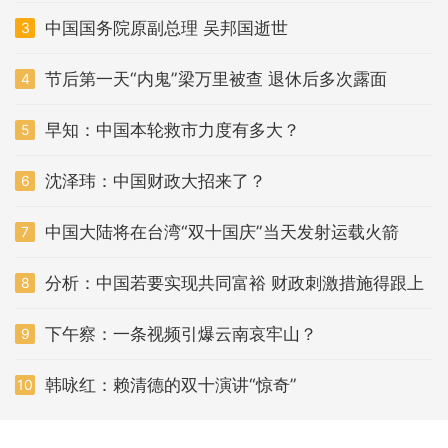
中国国务院原副总理 吴邦国逝世
3
节后第一天“内鬼”梁万里被查 退休后多次露面
4
早知：中国本轮救市力度有多大？
5
沈泽玮：中国财政大招来了？
6
中国大陆将在台湾“双十国庆”当天发射运载火箭
7
分析：中国若要实现共同富裕 财政刺激措施得跟上
8
下午察：一条视频引爆云南哀牢山？
9
韩咏红：赖清德的双十演讲“惊奇”
10