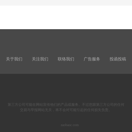
关于我们
关注我们
联络我们
广告服务
投函投稿
第三方公司可能在网站宣传他们的产品或服务。不过您跟第三方公司的任何
交易与早报网站无关，将不会对可能引起的任何损失负责。
zaobaoc.com