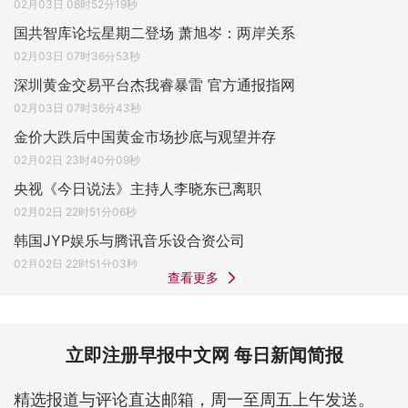
02月03日 08时52分19秒
国共智库论坛星期二登场 萧旭岑：两岸关系
02月03日 07时36分53秒
深圳黄金交易平台杰我睿暴雷 官方通报指网
02月03日 07时36分43秒
金价大跌后中国黄金市场抄底与观望并存
02月02日 23时40分09秒
央视《今日说法》主持人李晓东已离职
02月02日 22时51分06秒
韩国JYP娱乐与腾讯音乐设合资公司
02月02日 22时51分03秒
查看更多
立即注册早报中文网 每日新闻简报
精选报道与评论直达邮箱，周一至周五上午发送。