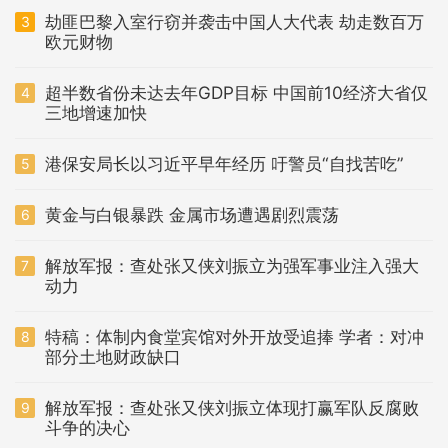
劫匪巴黎入室行窃并袭击中国人大代表 劫走数百万
3
欧元财物
超半数省份未达去年GDP目标 中国前10经济大省仅
4
三地增速加快
港保安局长以习近平早年经历 吁警员“自找苦吃”
5
黄金与白银暴跌 金属市场遭遇剧烈震荡
6
解放军报：查处张又侠刘振立为强军事业注入强大
7
动力
特稿：体制内食堂宾馆对外开放受追捧 学者：对冲
8
部分土地财政缺口
解放军报：查处张又侠刘振立体现打赢军队反腐败
9
斗争的决心