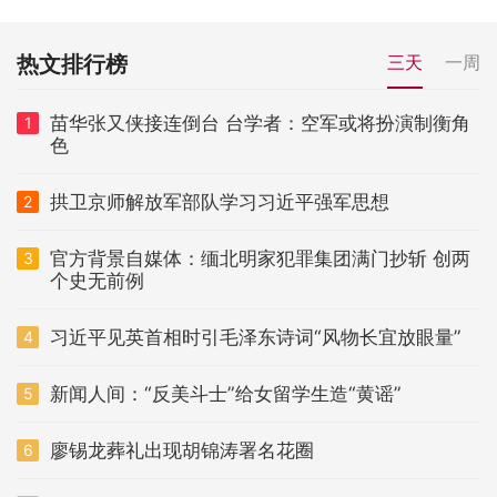
热文排行榜
三天
一周
苗华张又侠接连倒台 台学者：空军或将扮演制衡角
1
色
拱卫京师解放军部队学习习近平强军思想
2
官方背景自媒体：缅北明家犯罪集团满门抄斩 创两
3
个史无前例
习近平见英首相时引毛泽东诗词“风物长宜放眼量”
4
新闻人间：“反美斗士”给女留学生造“黄谣”
5
廖锡龙葬礼出现胡锦涛署名花圈
6