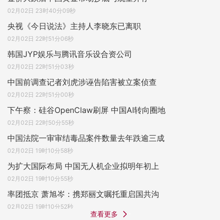
02月02日 23时40分09秒
央视《今日说法》主持人李晓东已离职
02月02日 22时51分06秒
韩国JYP娱乐与腾讯音乐设合资公司
02月02日 22时51分03秒
中国前调查记者刘虎涉诬告陷害被立案侦查
02月02日 22时51分00秒
下午察：硅谷OpenClaw刷屏 中国AI转向圈地
02月02日 22时50分55秒
中国法院一审审结毒品案件数量去年跌逾三成
02月02日 19时10分58秒
为扩大国际布局 中国无人机企业拟明年初上
02月02日 19时10分55秒
率团抵京 萧旭岑：携郑丽文嘱托重启国共沟
02月02日 19时10分52秒
查看更多