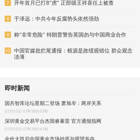
开年首月已打8“虎” 正部级王祥喜任上被查
7
于泽远：中共今年反腐势头依然强劲
8
称“非常危险” 特朗普警告英国勿与中国商业合作
9
中国官媒批烂尾通报：根源是政绩观错位 群众观念
10
淡薄
即时新闻
国共智库论坛星期二登场 萧旭岑：两岸关系
02月03日 07时36分53秒
深圳黄金交易平台杰我睿暴雷 官方通报指网
02月03日 07时36分43秒
金价大跌后中国黄金市场抄底与观望并存