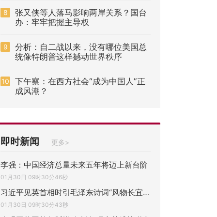
张又侠等人落马影响两岸关系？国台
8
办：牢牢把握主导权
分析：自二战以来，没有哪位美国总
9
统像特朗普这样撼动世界秩序
下午察：在西方社会“成为中国人”正
10
成风潮？
即时新闻
更多>
李强：中国经济总量未来五年将迈上新台阶
01月30日 09时30分46秒
习近平见英首相时引毛泽东诗词“风物长宜放
01月30日 09时30分43秒