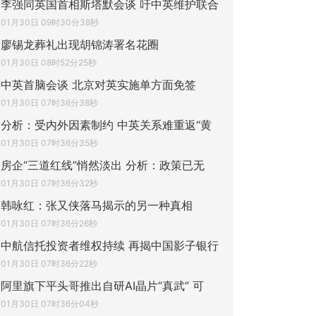
李强同英国首相斯塔默会谈 吁中英维护联合
01月30日 09时30分38秒
廖锡龙葬礼出现胡锦涛署名花圈
01月30日 08时52分25秒
中英首脑会谈 北京对英实施单方面免签
01月30日 07时36分38秒
分析：受内外因素制约 中英关系难重返“黄
01月30日 07时36分35秒
房企“三道红线”悄然淡出 分析：政策已无
01月30日 07时36分32秒
韩咏红：张又侠落马揭示的另一种真相
01月30日 07时36分26秒
中航信托投资者维权持续 再揭中国影子银行
01月30日 07时36分22秒
阿里旗下平头哥推出自研AI晶片“真武” 可
01月30日 07时36分04秒