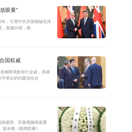
放眼量”
面时，引用中共开国领袖毛泽
观，超越分歧，相
联合国权威
国首相斯塔默举行会谈，强调
赤字突出的问题深化合
因病逝世。官媒视频画面显
 据央视《新闻联播》