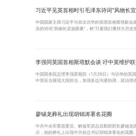
习近平见英首相时引毛泽东诗词“风物长宜
中国国家主席习近平与首次访华的英国首相斯塔默会
东的诗词“风物长宜放眼量”，称“只要我们秉持大历史
李强同英国首相斯塔默会谈 吁中英维护
中国国务院总理李强星期四（1月29日）与访华的英
中英应当展现大国担当，加强多边沟通协调，就治理
廖锡龙葬礼出现胡锦涛署名花圈
中共中央军委原委员、解放军原总后勤部部长廖锡龙
示，他的葬礼上出现中共前总书记胡锦涛署名的花圈。