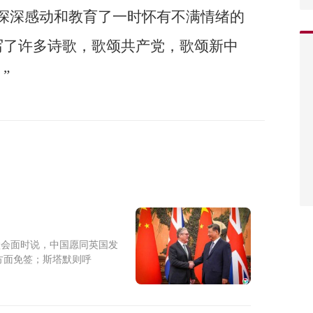
深深感动和教育了一时怀有不满情绪的
写了许多诗歌，歌颂共产党，歌颂新中
”
默会面时说，中国愿同英国发
方面免签；斯塔默则呼