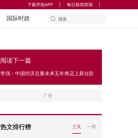
下载早报APP
|
每日新闻简报
|
国际时政
阅读下一篇
李强：中国经济总量未来五年将迈上新台阶
热文排行榜
三天
一周