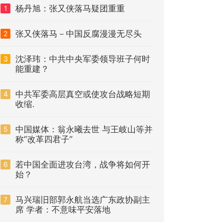
杨丹旭：张又侠落马疑团重重
1
张又侠落马－中国反腐漫漫无尽头
2
沈泽玮：中共中央军委领导班子何时
3
能重建？
中共军委高层真空或使攻台战略短期
4
收缩.
中国媒体：翁永曦去世 与王岐山等并
5
称“改革四君子”
若中国全面进攻台湾，战争将如何开
6
始？
马兴瑞旧部郭永航当选广东政协副主
7
席 学者：不意味平安落地