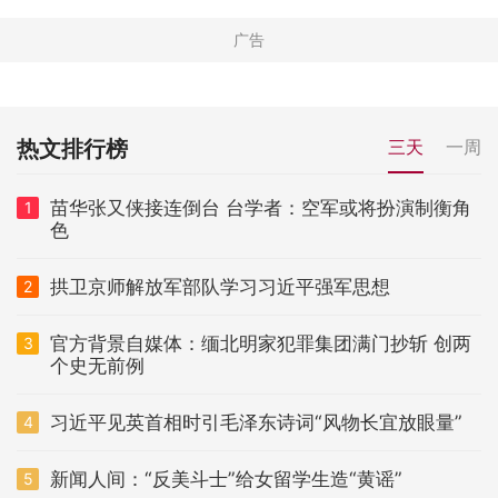
热文排行榜
三天
一周
苗华张又侠接连倒台 台学者：空军或将扮演制衡角
1
色
拱卫京师解放军部队学习习近平强军思想
2
官方背景自媒体：缅北明家犯罪集团满门抄斩 创两
3
个史无前例
习近平见英首相时引毛泽东诗词“风物长宜放眼量”
4
新闻人间：“反美斗士”给女留学生造“黄谣”
5