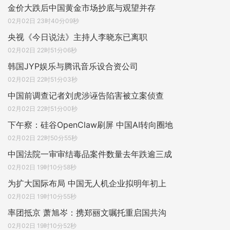
金价大跌后中国黄金市场抄底与观望并存
02月02日 23时40分09秒
央视《今日说法》主持人李晓东已离职
02月02日 22时51分06秒
韩国JYP娱乐与腾讯音乐设合资公司
02月02日 22时51分03秒
中国前调查记者刘虎涉诬告陷害被立案侦查
02月02日 22时51分00秒
下午察：硅谷OpenClaw刷屏 中国AI转向圈地
02月02日 22时50分55秒
中国法院一审审结毒品案件数量去年跌逾三成
02月02日 19时10分58秒
为扩大国际布局 中国无人机企业拟明年初上
02月02日 19时10分55秒
率团抵京 萧旭岑：携郑丽文嘱托重启国共沟
02月02日 19时10分52秒