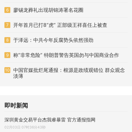
廖锡龙葬礼出现胡锦涛署名花圈
6
开年首月已打8“虎” 正部级王祥喜任上被查
7
于泽远：中共今年反腐势头依然强劲
8
称“非常危险” 特朗普警告英国勿与中国商业合作
9
中国官媒批烂尾通报：根源是政绩观错位 群众观念
10
淡薄
即时新闻
深圳黄金交易平台杰我睿暴雷 官方通报指网
02月03日 07时36分43秒