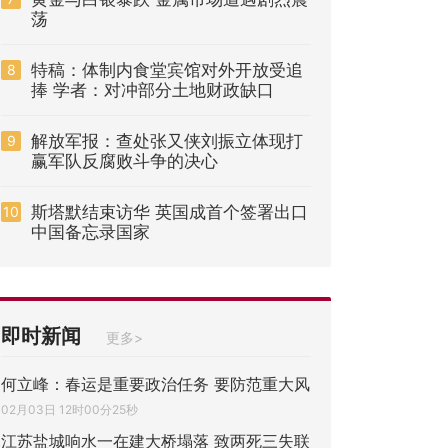
荡
特稿：体制内食堂宾馆对外开放受追
8
捧 学者：对冲部分土地财政缺口
解放军报：查处张又侠刘振立体现打
9
赢军队反腐败斗争的决心
斯塔默结束访华 英国成首个签署出口
10
中国备忘录国家
即时新闻
更多>
何立峰：春运是重要政治任务 要防范重大风
02月03日 12时00分25秒
江苏盐城响水一在建大桥塌落 致两死三失联