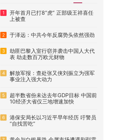
开年首月已打8“虎” 正部级王祥喜任
1
上被查
于泽远：中共今年反腐势头依然强劲
2
劫匪巴黎入室行窃并袭击中国人大代
3
表 劫走数百万欧元财物
解放军报：查处张又侠刘振立为强军
4
事业注入强大动力
超半数省份未达去年GDP目标 中国前
5
10经济大省仅三地增速加快
港保安局长以习近平早年经历 吁警员
6
“自找苦吃”
黄金与白银暴跌 金属市场遭遇剧烈震
7