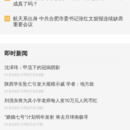
成真了吗？
航天系出身 中共合肥市委书记张红文据报连续缺席
10
重要会议
即时新闻
沈泽玮：甲流下的冠病阴影
01月09日 07时27分24秒
陕西学生坠亡引发大规模示威 学者：地方政
01月09日 07时27分23秒
刘强东将为其小学老师每人发10万元人民币红
01月09日 07时27分19秒
“嫦娥七号”计划明年发射 将去月球南极寻
01月09日 07时27分17秒