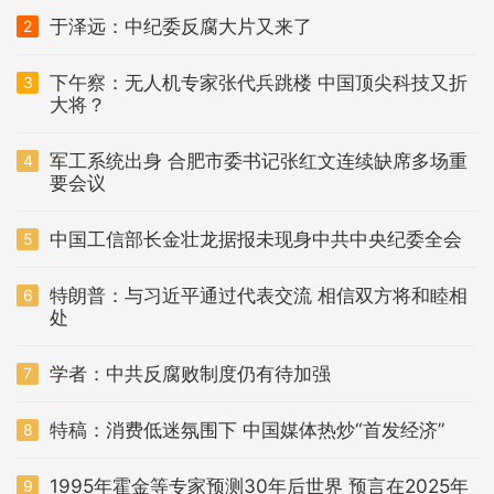
于泽远：中纪委反腐大片又来了
2
下午察：无人机专家张代兵跳楼 中国顶尖科技又折
3
大将？
军工系统出身 合肥市委书记张红文连续缺席多场重
4
要会议
中国工信部长金壮龙据报未现身中共中央纪委全会
5
特朗普：与习近平通过代表交流 相信双方将和睦相
6
处
学者：中共反腐败制度仍有待加强
7
特稿：消费低迷氛围下 中国媒体热炒“首发经济”
8
1995年霍金等专家预测30年后世界 预言在2025年
9