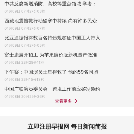
中共反腐新增消防、高校等重点领域 学者：
01月09日 07时27分08秒
西藏地震搜救行动酷寒中持续 尚有许多民众
01月09日 07时27分07秒
比亚迪据报将数百名持违规签证中国工人带入
01月09日 07时27分05秒
富士康展开招工 为苹果廉价版新机量产做准
01月08日 22时28分11秒
下午察：中国演员王星得救了 他的59名同胞
01月08日 22时15分13秒
中国广联演员委员会：跨境工作前应鉴别邀约
01月08日 20时25分36秒
查看更多
立即注册早报网 每日新闻简报