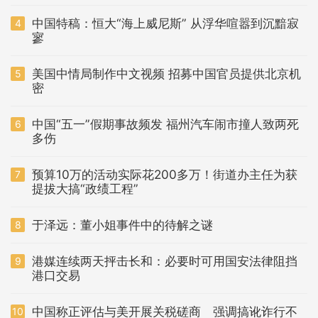
中国特稿：恒大“海上威尼斯” 从浮华喧嚣到沉黯寂
4
寥
美国中情局制作中文视频 招募中国官员提供北京机
5
密
中国“五一”假期事故频发 福州汽车闹市撞人致两死
6
多伤
预算10万的活动实际花200多万！街道办主任为获
7
提拔大搞“政绩工程”
于泽远：董小姐事件中的待解之谜
8
港媒连续两天抨击长和：必要时可用国安法律阻挡
9
港口交易
中国称正评估与美开展关税磋商 强调搞讹诈行不
10