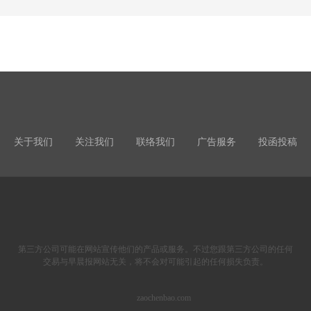
关于我们
关注我们
联络我们
广告服务
投函投稿
第三方公司可能在网站宣传他们的产品或服务。不过您跟第三方公司的任何
交易与早晨报网站无关，将不会对可能引起的任何损失负责。
zaochenbao.com