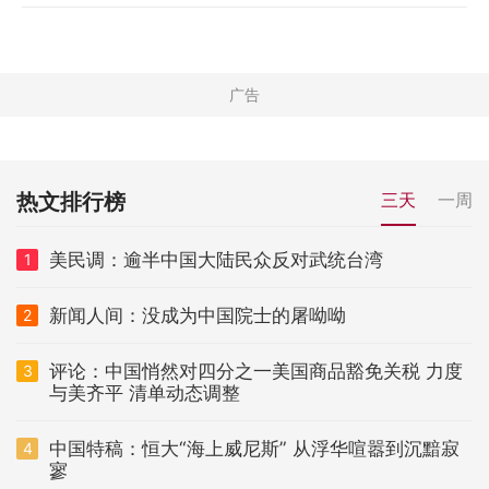
热文排行榜
三天
一周
美民调：逾半中国大陆民众反对武统台湾
1
新闻人间：没成为中国院士的屠呦呦
2
评论：中国悄然对四分之一美国商品豁免关税 力度
3
与美齐平 清单动态调整
中国特稿：恒大“海上威尼斯” 从浮华喧嚣到沉黯寂
4
寥