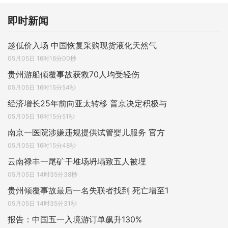
即时新闻
趁低价入场 中国恢复采购现货液化天然气
05月05日 16时16分00秒
贵州游船倾覆事故获救70人均受轻伤
05月05日 16时15分54秒
经济增长25年前向亚太转移 普京决定积极与
05月05日 16时15分51秒
南京一医院涉嫌违规提供试管婴儿服务 官方
05月05日 16时15分48秒
云南禄丰一尾矿干堆场坍塌致五人被埋
05月05日 14时35分38秒
贵州倾覆事故最后一名失联者找到 死亡增至1
05月05日 14时35分31秒
报告：中国五一入境游订单飙升130%