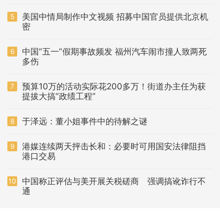
美国中情局制作中文视频 招募中国官员提供北京机
5
密
中国“五一”假期事故频发 福州汽车闹市撞人致两死
6
多伤
预算10万的活动实际花200多万！街道办主任为获
7
提拔大搞“政绩工程”
于泽远：董小姐事件中的待解之谜
8
港媒连续两天抨击长和：必要时可用国安法律阻挡
9
港口交易
中国称正评估与美开展关税磋商 强调搞讹诈行不
10
通