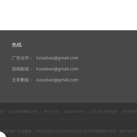
热线
广告合作：
kzaobao@gmail.com
投稿邮箱：
kzaobao@gmail.com
文章删除：
kzaobao@gmail.com
接
｜
联合早报网址导航
｜
网址大全
｜
Bactf News
｜
首页 |联合早报网
｜
联合早
传他们的产品或服务。不过您跟第三方公司的任何交易与早晨报网站无关，将不会对