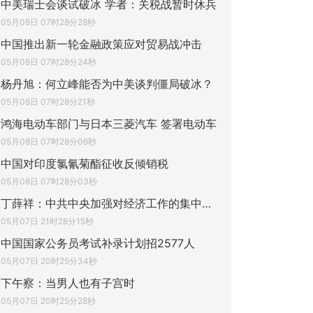
中美瑞士会谈试破冰 学者：关税战暂时休兵
05月08日 07时28分28秒
中国推出新一轮金融政策应对贸易战冲击
05月08日 07时28分24秒
杨丹旭：何立峰能否为中美谈判僵局破冰？
05月08日 07时28分21秒
鸿海电动车部门与日本三菱汽车 签署电动车
05月08日 07时28分06秒
中国对印度氯氰菊酯征收反倾销税
05月08日 07时28分03秒
丁薛祥：中共中央加强对经济工作的集中统一
05月07日 21时28分15秒
中国国家公务员考试补录计划招2577人
05月07日 20时25分34秒
下午察：当男人也有子宫时
05月07日 20时25分28秒