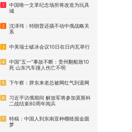
中国唯一文革纪念场所将改造为玩具
1
城
沈泽玮：特朗普还撬不动中俄战略关
2
系
中美瑞士破冰会议10日在日内瓦举行
3
中国“五一”事故不断：贵州翻船致10
4
死 山东汽车撞人伤亡不明
下午察：胖东来老总被网红气到退网
5
习近平访俄期间 解放军将参加莫斯科
6
二战结束80周年阅兵
特稿：中国人到东南亚种榴梿掘金圆
7
梦