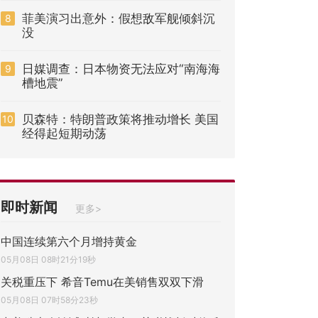
菲美演习出意外：假想敌军舰倾斜沉
8
没
日媒调查：日本物资无法应对“南海海
9
槽地震”
贝森特：特朗普政策将推动增长 美国
10
经得起短期动荡
即时新闻
更多>
中国连续第六个月增持黄金
05月08日 08时21分19秒
关税重压下 希音Temu在美销售双双下滑
05月08日 07时58分23秒