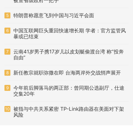
被查省级政府一把手
特朗普称愿意飞到中国与习近平会面
5
中国互联网巨头重回快速增长期 学者：官方监管风
6
暴或已结束
云南41岁男子携17岁儿以皮划艇偷渡台湾 称“投奔
7
自由”
新任教宗就职弥撒在即 台海两岸外交战悄声展开
8
今年前后脚落马的两正部：曾同期公选副厅，仕途
9
交集20年
被指与中共关系紧密 TP-Link路由器在美面对下架
10
风险