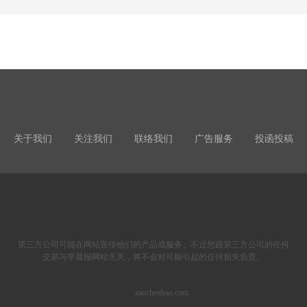
关于我们
关注我们
联络我们
广告服务
投函投稿
第三方公司可能在网站宣传他们的产品或服务。不过您跟第三方公司的任何
交易与早晨报网站无关，将不会对可能引起的任何损失负责。
zaochenbao.com