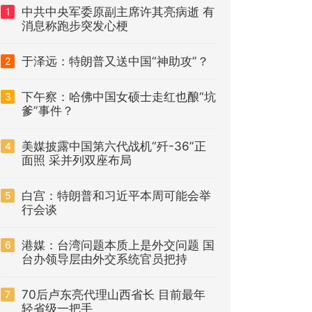
中共中央军委原副主席许其亮病逝 有
1
消息称跑步突发心梗
于泽远：特朗普又送中国“神助攻”？
2
下午察：哈佛中国女硕士走红也酿“坑
3
爹”事件？
美媒披露中国第六代战机“歼-36”正
4
面照 采并列双座布局
白宫：特朗普和习近平本周可能会举
5
行会谈
港媒：台湾问题本质上是外交问题 国
6
台办领导层由外交系统官员把持
70后卢东亮代理山西省长 目前最年
7
轻省级一把手