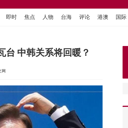
即时
焦点
人物
台海
评论
港澳
国际
瓦台 中韩关系将回暖？
文网