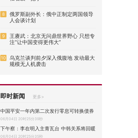
俄罗斯副外长：俄中正制定两国领导
8
人会谈计划
王赓武：北京无问鼎世界野心 只想专
9
注“让中国变得更伟大”
乌克兰谈判前夕深入俄腹地 发动最大
10
规模无人机袭击
即时新闻
更多>
中国平安一年内第二次发行零息可转换债券
06月04日 20时25分39秒
下午察：李在明入主青瓦台 中韩关系将回暖
06月04日 20时25分35秒