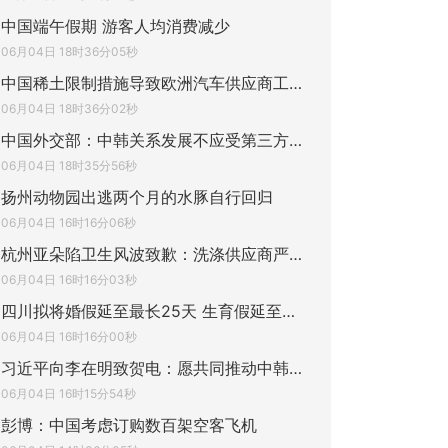
中国端午假期 游客人均消费减少
06月04日 18时36分05秒
中国稀土限制措施导致欧洲汽车供应商工厂关
06月04日 18时36分02秒
中国外交部：中韩关系发展不应受第三方因素
06月04日 18时35分56秒
扬州动物园出逃两个月的水豚自行回归
06月04日 16时16分06秒
杭州亚朵陷卫生风波致歉：洗涤供应商严重工
06月04日 16时16分03秒
四川拟将婚假延至最长25天 生育假延至最长1
06月04日 16时16分00秒
习近平向李在明致贺电：愿共同推动中韩战略
06月04日 16时15分54秒
彭博：中国考虑订购数百架空客飞机