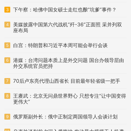
下午察：哈佛中国女硕士走红也酿“坑爹”事件？
3
美媒披露中国第六代战机“歼-36”正面照 采并列双
4
座布局
白宫：特朗普和习近平本周可能会举行会谈
5
港媒：台湾问题本质上是外交问题 国台办领导层由
6
外交系统官员把持
70后卢东亮代理山西省长 目前最年轻省级一把手
7
王赓武：北京无问鼎世界野心 只想专注“让中国变得
8
更伟大”
俄罗斯副外长：俄中正制定两国领导人会谈计划
9