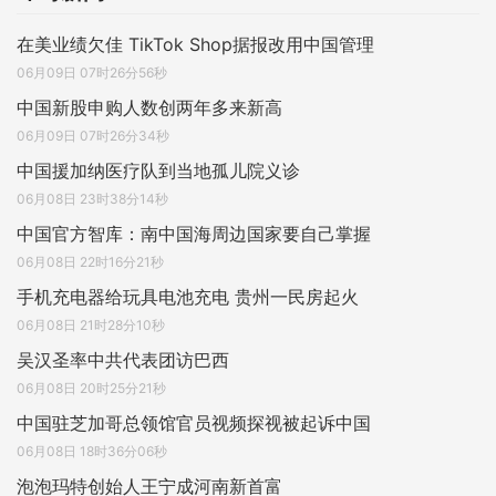
在美业绩欠佳 TikTok Shop据报改用中国管理
06月09日 07时26分56秒
中国新股申购人数创两年多来新高
06月09日 07时26分34秒
中国援加纳医疗队到当地孤儿院义诊
06月08日 23时38分14秒
中国官方智库：南中国海周边国家要自己掌握
06月08日 22时16分21秒
手机充电器给玩具电池充电 贵州一民房起火
06月08日 21时28分10秒
吴汉圣率中共代表团访巴西
06月08日 20时25分21秒
中国驻芝加哥总领馆官员视频探视被起诉中国
06月08日 18时36分06秒
泡泡玛特创始人王宁成河南新首富