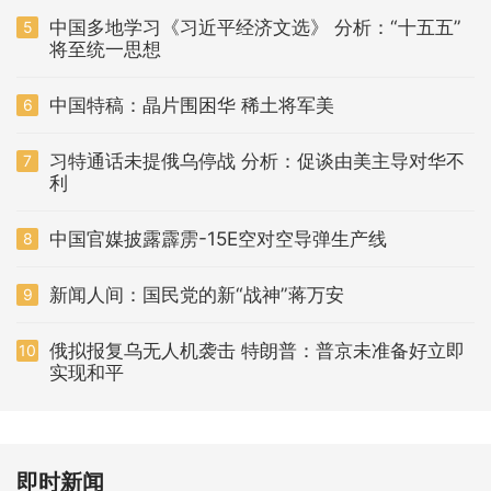
中国多地学习《习近平经济文选》 分析：“十五五”
5
将至统一思想
中国特稿：晶片围困华 稀土将军美
6
习特通话未提俄乌停战 分析：促谈由美主导对华不
7
利
中国官媒披露霹雳-15E空对空导弹生产线
8
新闻人间：国民党的新“战神”蒋万安
9
俄拟报复乌无人机袭击 特朗普：普京未准备好立即
10
实现和平
即时新闻