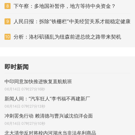
下午察：多地国补暂停，地方等待中央资金？
8
人民日报：拆除“铁栅栏”中美经贸关系才能稳定健康
9
分析：洛杉矶骚乱为纽森前进总统之路带来契机
10
即时新闻
中印同意加快推进恢复直航航班
06月14日 07时27分16秒
新闻人间：“汽车狂人”李书福不再建新厂
06月14日 07时27分13秒
冲刺罢免行动 赖清德与曹兴诚沈伯洋会面
06月14日 07时27分10秒
北大清华反对将校内河湖水当非法牟利商品