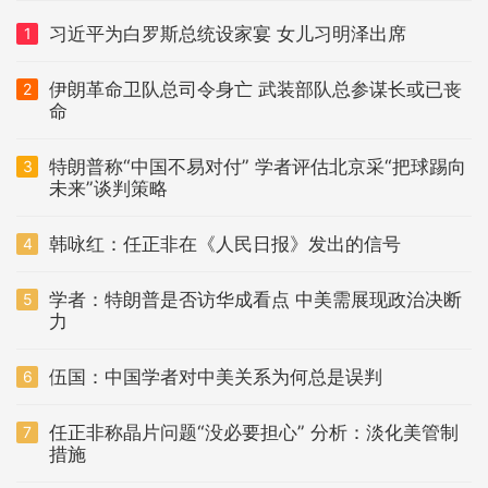
习近平为白罗斯总统设家宴 女儿习明泽出席
1
伊朗革命卫队总司令身亡 武装部队总参谋长或已丧
2
命
特朗普称“中国不易对付” 学者评估北京采“把球踢向
3
未来”谈判策略
韩咏红：任正非在《人民日报》发出的信号
4
学者：特朗普是否访华成看点 中美需展现政治决断
5
力
伍国：中国学者对中美关系为何总是误判
6
任正非称晶片问题“没必要担心” 分析：淡化美管制
7
措施