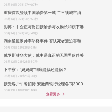
06月14日 07时27分07秒
重庆首次登顶中国消费第一城 二三线城市消
06月14日 07时26分53秒
彭博：中企正与财团接洽参与收购长和旗下港
06月14日 07时26分49秒
湖南通报罗帅宇坠楼事件 否认死者遭迫害和
06月13日 22时28分21秒
俄罗斯驻华大使：俄中是真正的无国界伙伴关
06月13日 21时28分30秒
下午察：“妈妈岗”到底是福还是祸？
06月13日 21时28分26秒
接受客户午餐招待 安徽两银行经理各罚3000
06月13日 18时36分16秒
查看更多