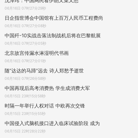
沈泽玮：中国网民看伊朗又菜又怂
06月16日 07时27分29秒
日企指世博会中国馆有上百万人民币工程费尚
06月16日 07时27分08秒
中国歼-10实战击落法制战机后将在巴黎航展
06月16日 07时27分05秒
北京故宫传漏水淋湿明代书画
06月16日 07时27分01秒
随“达达的马蹄”远去 诗人郑愁予逝世
06月16日 07时26分58秒
中国再现后高考消费热 学生成消费大军
06月15日 23时15分58秒
时隔一年举行人权对话 中欧再次交锋
06月15日 23时15分55秒
中国侵入式脑机接口进入临床试验阶段 成为
06月15日 22时28分22秒