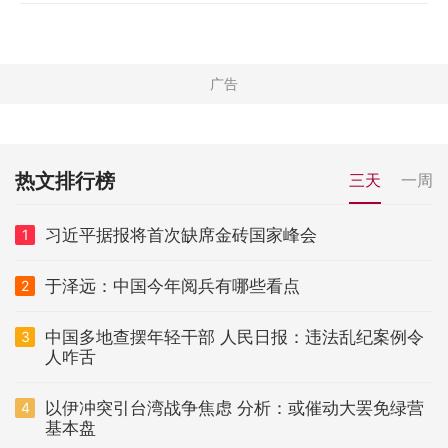
热文排行榜
三天
一周
习近平据报将首次缺席金砖国家峰会
1
于泽远：中国今年阅兵有哪些看点
2
中国多地查摆年轻干部 人民日报：违法乱纪案例令
3
人咋舌
以伊冲突引台湾战争焦虑 分析：或催动大罢免绿营
4
基本盘