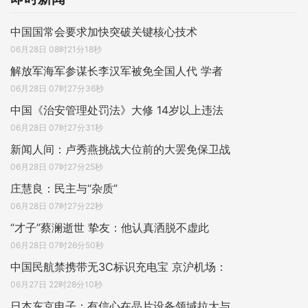
中国国常会要求加快突破关键核心技术
06月28日 08时21分18秒
解放军海军参谋长李汉军被免全国人代 学者
06月28日 07时27分36秒
中国《治安管理处罚法》大修 14岁以上违法
06月28日 07时27分31秒
新闻人间：卢秀燕挑战大位前的大罢免保卫战
06月28日 07时27分25秒
庄慧良：民主与“杂质”
06月28日 07时27分22秒
“才子”蔡澜逝世 挚友：他认真洒脱不虚此
06月28日 07时26分50秒
中国民航禁携带无3C标识充电宝 京沪机场：
06月27日 22时28分10秒
日本东京电子：有信心在晶片设备领域拉大与