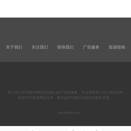
关于我们
关注我们
联络我们
广告服务
投函投稿
第三方公司可能在网站宣传他们的产品或服务。不过您跟第三方公司的任何
交易与早晨报网站无关，将不会对可能引起的任何损失负责。
zaochenbao.com