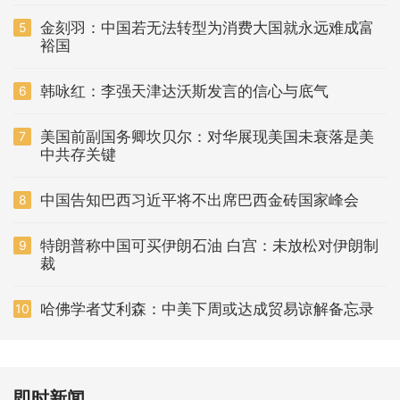
金刻羽：中国若无法转型为消费大国就永远难成富
5
裕国
韩咏红：李强天津达沃斯发言的信心与底气
6
美国前副国务卿坎贝尔：对华展现美国未衰落是美
7
中共存关键
中国告知巴西习近平将不出席巴西金砖国家峰会
8
特朗普称中国可买伊朗石油 白宫：未放松对伊朗制
9
裁
哈佛学者艾利森：中美下周或达成贸易谅解备忘录
10
即时新闻