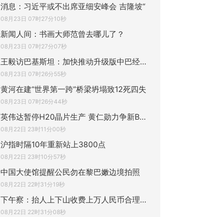
消息：习近平或不出席亚细安峰会 吉隆坡“
08月23日 07时27分10秒
新闻人间：书画大师范曾去哪儿了？
08月23日 07时27分07秒
王毅访巴基斯坦：加快推动升级版中巴经济走
08月23日 07时26分55秒
黄河在建“世界第一跨”桥梁坍塌致12死四失
08月23日 07时26分44秒
英伟达暂停H20晶片生产 黄仁勋力争新B30A取
08月22日 23时11分00秒
沪指时隔10年重新站上3800点
08月22日 23时10分57秒
中国大使馆提醒公民勿在黎巴嫩边境拍照
08月22日 22时31分19秒
下午察：抬人上下山收费上万人民币合理吗？
08月22日 22时31分08秒