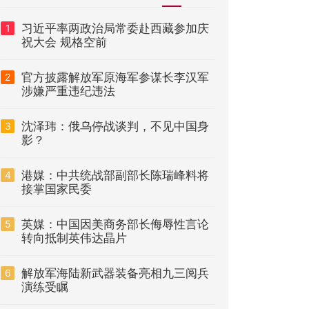
习近平率两政治局常委赴西藏参加庆
1
祝大会 规格空前
官方披露解放军原海军参谋长李汉军
2
涉嫌严重违纪违法
沈泽玮：俄乌停战谈判，不见中国身
3
影？
港媒：中共统战部副部长陈瑞峰料将
4
接掌国家民委
英媒：中国因美商务部长侮辱性言论
5
转向抵制英伟达晶片
解放军海陆新武器装备亮相九三阅兵
6
演练受瞩