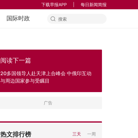
下载早报APP
|
每日新闻简报
国际时政
阅读下一篇
20多国领导人赴天津上合峰会 中俄印互动
与周边国家参与受瞩目
热文排行榜
三天
一周