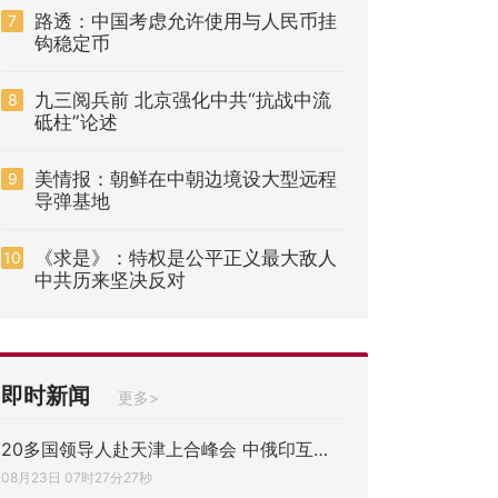
路透：中国考虑允许使用与人民币挂
7
钩稳定币
九三阅兵前 北京强化中共“抗战中流
8
砥柱”论述
美情报：朝鲜在中朝边境设大型远程
9
导弹基地
《求是》：特权是公平正义最大敌人
10
中共历来坚决反对
即时新闻
更多>
20多国领导人赴天津上合峰会 中俄印互动与
08月23日 07时27分27秒