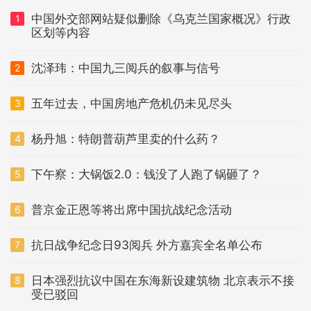
中国外交部网站疑似删除《乌克兰国家概况》行政
1
区划等内容
沈泽玮：中国九三阅兵的叙事与信号
2
五年过去，中国房地产危机仍未见尽头
3
杨丹旭：特朗普葫芦里卖的什么药？
4
下午察：大锅饭2.0：钱没了人跑了锅砸了？
5
普京金正恩等将出席中国抗战纪念活动
6
抗日战争纪念日93阅兵 外方嘉宾全名单公布
7
日本强烈抗议中国在东海新设建筑物 北京表示不接
8
受已驳回