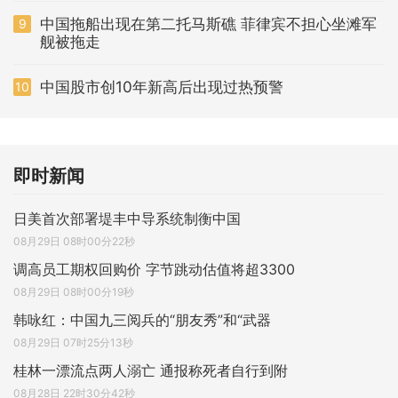
中国拖船出现在第二托马斯礁 菲律宾不担心坐滩军
9
舰被拖走
中国股市创10年新高后出现过热预警
10
即时新闻
日美首次部署堤丰中导系统制衡中国
08月29日 08时00分22秒
调高员工期权回购价 字节跳动估值将超3300
08月29日 08时00分19秒
韩咏红：中国九三阅兵的“朋友秀”和“武器
08月29日 07时25分13秒
桂林一漂流点两人溺亡 通报称死者自行到附
08月28日 22时30分42秒