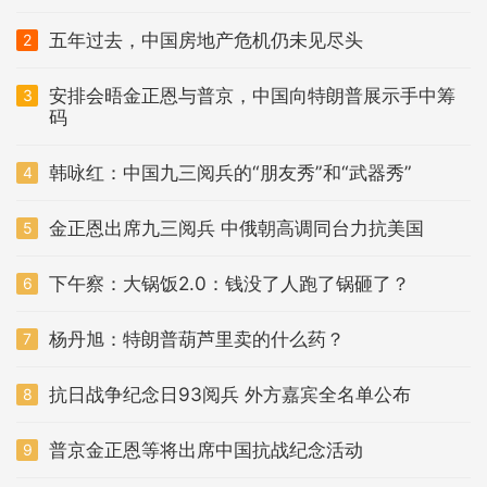
五年过去，中国房地产危机仍未见尽头
2
安排会晤金正恩与普京，中国向特朗普展示手中筹
3
码
韩咏红：中国九三阅兵的“朋友秀”和“武器秀”
4
金正恩出席九三阅兵 中俄朝高调同台力抗美国
5
下午察：大锅饭2.0：钱没了人跑了锅砸了？
6
杨丹旭：特朗普葫芦里卖的什么药？
7
抗日战争纪念日93阅兵 外方嘉宾全名单公布
8
普京金正恩等将出席中国抗战纪念活动
9