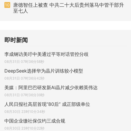
唐德智任上被查 中共二十大后贵州落马中管干部升
10
至七人
即时新闻
李成钢访美吁中美通过平等对话管控分歧
08月31日 07时36分58秒
DeepSeek选择华为晶片训练较小模型
08月31日 07时36分42秒
美媒：阿里巴巴研发新AI晶片减少依赖英伟达
08月31日 07时36分39秒
人民日报社高层首现“80后” 成正部级单位
08月30日 23时10分34秒
中国企业缴社保仅约三成合规
08月30日 23时10分22秒