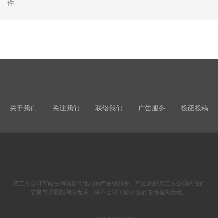
件
关于我们
关注我们
联络我们
广告服务
投函投稿
第三方公司可能在网站宣传他们的产品或服务。不过您跟第三方公司的任何
交易与早晨报网站无关，将不会对可能引起的任何损失负责。
zaochenbao.com