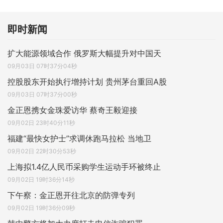
即时新闻
扩大能源领域合作 俄罗斯大幅提升对中国天
09月03日 07时37分04秒
控股股东开始执行增持计划 贵州茅台重回A股
09月03日 07时37分00秒
金正恩携女金珠爱访华 蔡奇王毅迎接
09月02日 23时40分11秒
福建“最快女护士”求调休跑马拉松 当地卫
09月02日 22时30分53秒
上海拟1.4亿人民币采购学生运动手环被终止
09月02日 19时36分14秒
下午察：金正恩开往北京的防弹专列
09月02日 19时36分09秒