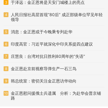
于泽远：金正恩将是天安门城楼上的亮点
3
人民日报社高层首现“80后” 成正部级单位罕见年轻
4
领导
消息：金正恩或于今晚乘专列赴华
5
印度高官：习近平就深化中印关系提四点建议
6
庄慧良：台湾对抗日胜利80周年的“失语”
7
金正恩赴京前视察导弹生产一石三鸟
8
韩总统室：密切关注金正恩访华动向
9
金正恩慰问援俄士兵遗属 分析：为赴华会普京铺
10
路