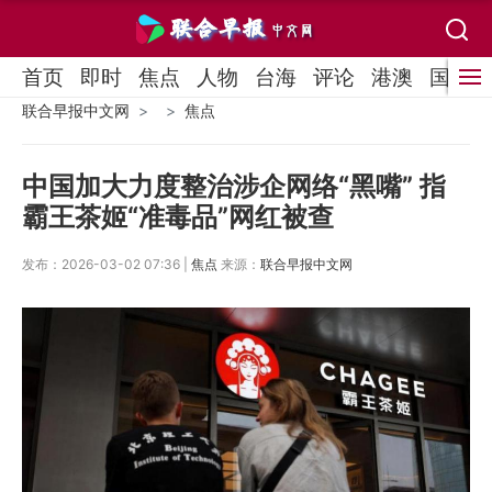
首页
即时
焦点
人物
台海
评论
港澳
国际
联合早报中文网
焦点
中国加大力度整治涉企网络“黑嘴” 指
霸王茶姬“准毒品”网红被查
发布：2026-03-02 07:36 |
焦点
来源：
联合早报中文网