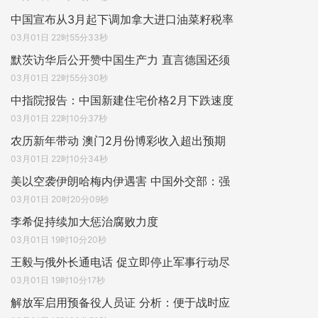
中国宣布从3月起下调加拿大进口油菜籽税率
03月01日 22时55分33秒
默茨访华后公开赞中国生产力 直言德国还须
03月01日 22时55分30秒
中指院报告：中国新建住宅价格2月下跌速度
03月01日 22时10分37秒
农历新年带动 澳门2月份博彩收入超出预期
03月01日 22时10分34秒
美以空袭伊朗哈梅内伊遇害 中国外交部：强
03月01日 20时20分09秒
李希促持续加大惩治腐败力度
03月01日 19时10分20秒
王毅与俄外长通电话 促立即停止军事行动尽
03月01日 19时10分17秒
解放军启用预备役人员证 分析：便于战时应