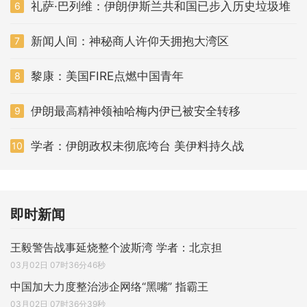
礼萨·巴列维：伊朗伊斯兰共和国已步入历史垃圾堆
6
新闻人间：神秘商人许仰天拥抱大湾区
7
黎康：美国FIRE点燃中国青年
8
伊朗最高精神领袖哈梅内伊已被安全转移
9
学者：伊朗政权未彻底垮台 美伊料持久战
10
即时新闻
王毅警告战事延烧整个波斯湾 学者：北京担
03月02日 07时36分46秒
中国加大力度整治涉企网络“黑嘴” 指霸王
03月02日 07时36分39秒