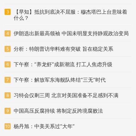
【早知】抵抗到底决不屈服：穆杰塔巴上台意味着
3
什么？
伊朗选出新最高领袖 中国未明显支持静观政治变局
4
分析：特朗普访华料难有突破 旨在稳定关系
5
下午察：“养龙虾”成新潮流 打工人焦虑升级
6
下午察：解放军东海舰队终结“三无”时代
7
习特会仅剩三周 北京对美国准备不足感到不满
8
中国高压反腐持续 将制定反跨境腐败法
9
杨丹旭：中美关系过“大年”
10