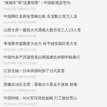
“保姆车”和“流量明星”：中国影视监管为
03月29日 10时25分17秒
中国网红名师张雪峰出殡 车龙数公里万人送
03月29日 10时20分24秒
山西太原一建筑火灾遇难人数升至三人23人受
03月29日 10时20分20秒
李强要求凝聚更大合力 给予雄安新区更大支
03月29日 09时30分10秒
中国代表严厉谴责美以两国袭击伊朗学校暴行
03月29日 08时52分30秒
江苏无锡一日本风情街拆了日式装置
03月29日 08时52分26秒
西藏自治区主席：看着北斗星走不迷路 跟着
03月29日 07时58分16秒
中国特稿：AI大军压境抢饭碗 打工族技荒心
03月29日 07时36分42秒