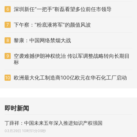
深圳新任“一把手”靳磊看望多位前任市领导
6
下午察：“粉底液将军”的颜值风波
7
黎康：中国网络禁烟大战
8
空袭难撼伊朗神权统治 传以军调整战略转向长期目
9
标
欧洲最大化工制造商100亿欧元在华石化工厂启动
10
即时新闻
丁薛祥：中国未来五年深入推进知识产权强国
03月29日 10时51分09秒