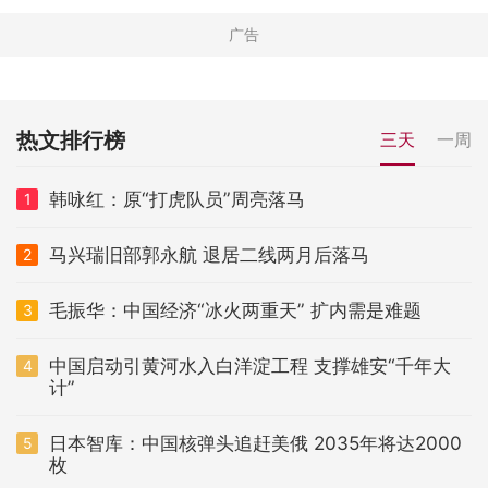
热文排行榜
三天
一周
韩咏红：原“打虎队员”周亮落马
1
马兴瑞旧部郭永航 退居二线两月后落马
2
毛振华：中国经济“冰火两重天” 扩内需是难题
3
中国启动引黄河水入白洋淀工程 支撑雄安“千年大
4
计”
日本智库：中国核弹头追赶美俄 2035年将达2000
5
枚