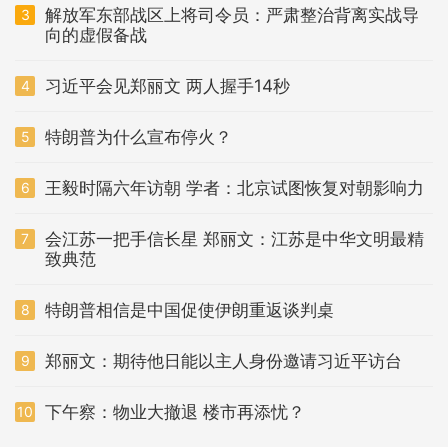
解放军东部战区上将司令员：严肃整治背离实战导
3
向的虚假备战
习近平会见郑丽文 两人握手14秒
4
特朗普为什么宣布停火？
5
王毅时隔六年访朝 学者：北京试图恢复对朝影响力
6
会江苏一把手信长星 郑丽文：江苏是中华文明最精
7
致典范
特朗普相信是中国促使伊朗重返谈判桌
8
郑丽文：期待他日能以主人身份邀请习近平访台
9
下午察：物业大撤退 楼市再添忧？
10