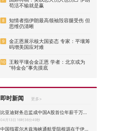
苟活不输就是赢
知情者指伊朗最高领袖毁容腿受伤 但
8
思维仍清晰
金正恩展示核大国姿态 专家：平壤筹
9
码增美国应对难
王毅平壤会金正恩 学者：北京或为
10
“特金会”事先摸底
即时新闻
更多>
比亚迪财务总监成中国A股首位年薪千万人民
04月13日 16时36分49秒
中国指霍尔木兹海峡通航受阻根源在于伊朗战