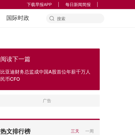
下载早报APP
|
每日新闻简报
|
国际时政
阅读下一篇
比亚迪财务总监成中国A股首位年薪千万人
民币CFO
热文排行榜
三天
一周