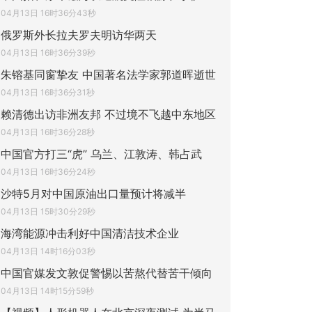
04月13日 16时36分43秒
俄罗斯外长拉夫罗夫明访华两天
04月13日 16时36分39秒
朱镕基同窗挚友 中国著名法学家郭道晖逝世
04月13日 16时36分31秒
赖清德出访非洲友邦 不过境不飞越中东地区
04月13日 16时36分28秒
中国官方打三“虎” 乌兰、江敦涛、韩占武
04月13日 16时36分24秒
沙特5月对中国原油出口量预计将减半
04月13日 15时30分29秒
海湾能源冲击利好中国清洁技术企业
04月13日 14时16分03秒
中国官媒发文敦促警惕以苦熬代替苦干倾向
04月13日 14时15分59秒