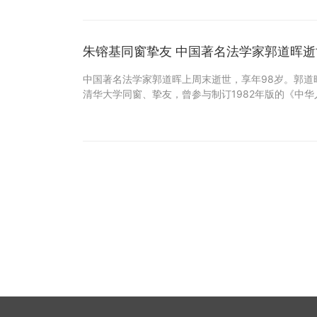
朱镕基同窗挚友 中国著名法学家郭道晖逝
中国著名法学家郭道晖上周末逝世，享年98岁。郭道
清华大学同窗、挚友，曾参与制订1982年版的《中