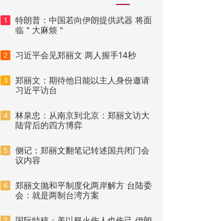
特朗普：中国若向伊朗提供武器 将面
1
临＂大麻烦＂
习近平会见郑丽文 两人握手14秒
2
郑丽文：期待他日能以主人身份邀请
3
习近平访台
林泉忠：从南京到北京：郑丽文访大
4
陆背后的四方博弈
侧记：郑丽文翻笔记转述国共闭门会
5
议内容
郑丽文抛和平制度化两岸解方 台陆委
6
会：就是两制台湾方案
国际特稿：美以怒火伤人也伤己 伊朗
7