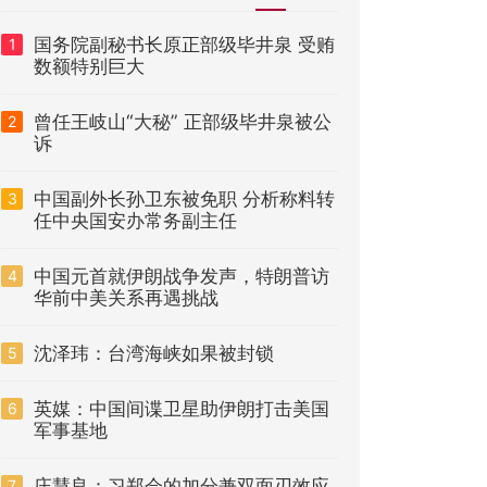
国务院副秘书长原正部级毕井泉 受贿
1
数额特别巨大
曾任王岐山“大秘” 正部级毕井泉被公
2
诉
中国副外长孙卫东被免职 分析称料转
3
任中央国安办常务副主任
中国元首就伊朗战争发声，特朗普访
4
华前中美关系再遇挑战
沈泽玮：台湾海峡如果被封锁
5
英媒：中国间谍卫星助伊朗打击美国
6
军事基地
庄慧良：习郑会的加分兼双面刃效应
7