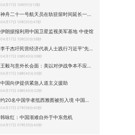
04月17日 10时51分12秒
神舟二十一号航天员在轨驻留时间延长一个月
04月17日 10时20分41秒
伊朗据报利用中国卫星监视美军基地 中使馆
04月17日 10时20分38秒
李干杰吁民营经济代表人士践行习近平“先富
04月17日 08时40分39秒
王毅与意外长会面：美以对伊战争本不应发生
04月17日 08时40分35秒
中国向伊提供紧急人道主义援助
04月17日 08时40分32秒
约20名中国学者抵西雅图被拒入境 中国外交
04月17日 07时58分40秒
韩咏红：中国渐难自外于中东危机
04月17日 07时35分40秒