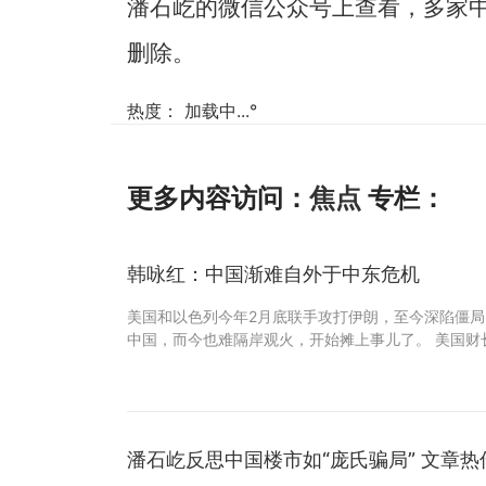
潘石屹的微信公众号上查看，多家
删除。
热度：
加载中...
°
更多内容访问：
焦点
专栏：
韩咏红：中国渐难自外于中东危机
美国和以色列今年2月底联手攻打伊朗，至今深陷僵
中国，而今也难隔岸观火，开始摊上事儿了。 美国财
潘石屹反思中国楼市如“庞氏骗局” 文章热