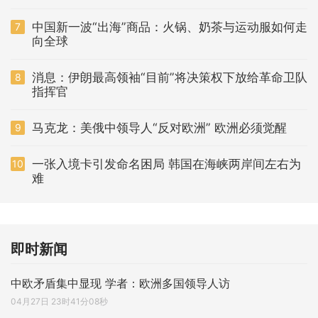
中国新一波“出海”商品：火锅、奶茶与运动服如何走
7
向全球
消息：伊朗最高领袖“目前”将决策权下放给革命卫队
8
指挥官
马克龙：美俄中领导人“反对欧洲” 欧洲必须觉醒
9
一张入境卡引发命名困局 韩国在海峡两岸间左右为
10
难
即时新闻
中欧矛盾集中显现 学者：欧洲多国领导人访
04月27日 23时41分08秒