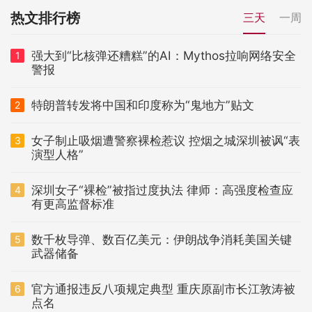
热文排行榜
三天
一周
强大到“比核弹还糟糕”的AI：Mythos拉响网络安全
1
警报
特朗普转发将中国和印度称为“鬼地方”贴文
2
女子制止吸烟遭警察裸检惹议 控烟之城深圳被讽“表
3
演型人格”
深圳女子“裸检”被指过度执法 律师：高强度检查应
4
有更高监督标准
数千枚导弹、数百亿美元：伊朗战争消耗美国关键
5
武器储备
官方通报违反八项规定典型 重庆原副市长江敦涛被
6
点名