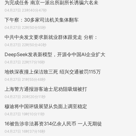
为完成任务 南京一派出所副所长诱骗六名未
04月27日 23时40分47秒
下午察：30多家司法机关集体翻车
04月27日 22时50分55秒
中共中央发文要求新就业群体跟党走 分析：
04月27日 22时50分40秒
DeepSeek发表新模型，开源令中国AI企业扩大
04月27日 22时17分16秒
地铁深夜撞上保洁致三死 绍兴交通被罚115万
04月27日 21时55分48秒
上海警方通报游客迪士尼劝阻吸烟被打
04月27日 20时20分11秒
穆迪将中国评级展望从负面上调至稳定
04月27日 19时10分11秒
16被告涉非法募资314亿余人民币 一人无期徒
04月27日 16时37分16秒