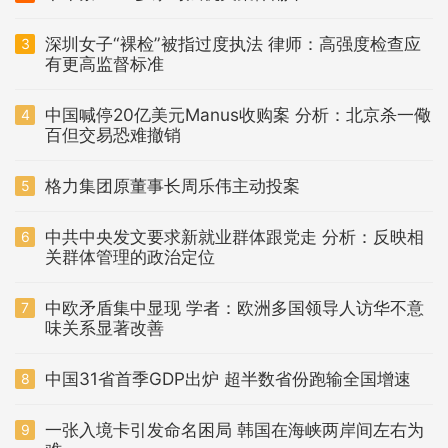
深圳女子“裸检”被指过度执法 律师：高强度检查应
3
有更高监督标准
中国喊停20亿美元Manus收购案 分析：北京杀一儆
4
百但交易恐难撤销
格力集团原董事长周乐伟主动投案
5
中共中央发文要求新就业群体跟党走 分析：反映相
6
关群体管理的政治定位
中欧矛盾集中显现 学者：欧洲多国领导人访华不意
7
味关系显著改善
中国31省首季GDP出炉 超半数省份跑输全国增速
8
一张入境卡引发命名困局 韩国在海峡两岸间左右为
9