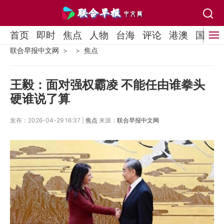
首页
即时
焦点
人物
台海
评论
港澳
国际
联合早报中文网
焦点
王毅：面对强权霸凌 不能任由谁拳头
硬谁说了算
发布：2026-04-29 16:37 |
焦点
来源：
联合早报中文网