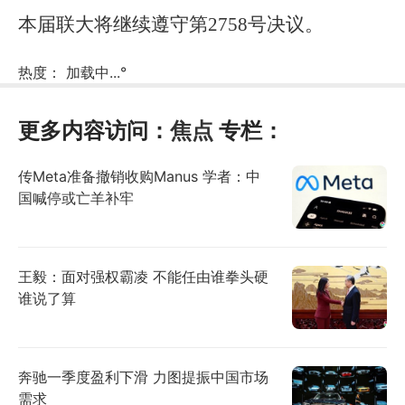
本届联大将继续遵守第2758号决议。
热度：
加载中...
°
更多内容访问：
焦点
专栏：
传Meta准备撤销收购Manus 学者：中
国喊停或亡羊补牢
王毅：面对强权霸凌 不能任由谁拳头硬
谁说了算
奔驰一季度盈利下滑 力图提振中国市场
需求