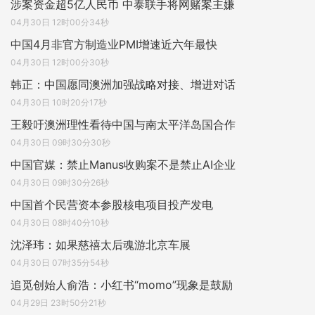
涉案资金超5亿人民币 中泰联手将网赌案主嫌
04月30日 12时00分34秒
中国4月非官方制造业PMI增速近六年最快
04月30日 12时00分30秒
韩正：中国愿同澳洲加强战略对接、增进对话
04月30日 10时20分17秒
王毅吁澳洲理性看待中国与南太平洋岛国合作
04月30日 09时30分30秒
中国官媒：禁止Manus收购案不是禁止AI企业
04月30日 09时30分26秒
中国首个民营资本参股核电项目投产发电
04月30日 08时40分10秒
沈泽玮：如果慈禧太后魂游北京车展
04月30日 07时35分54秒
追觅创始人俞浩：小红书“momo”现象是鼓励
04月29日 23时50分21秒